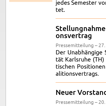
jedes Se­mes­ter vom
tet.
Stel­lung­nah­m
ons­ver­trag
Pres­se­mit­tei­lung – 27
Der Un­ab­hän­gi­ge 
tät Karls­ru­he (TH) 
ti­schen Po­si­tio­
ali­ti­ons­ver­trags.
Neuer Vor­stand 
Pres­se­mit­tei­lung – 20