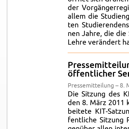
der Vor­gän­ger­re­g
allem die Stu­di­en
ten Stu­die­ren­den
nen Jahre, die die 
Lehre ver­än­dert h
Pres­se­mit­tei­l
öf­fent­li­cher S
Pres­se­mit­tei­lung – 8
Die Sit­zung des KI
den 8. März 2011 kon
bei­te­te KIT-Sat­z
fent­li­che Sit­zun
gen­über allen in­ter