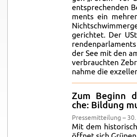
ent­spre­chen­den Be
ments ein meh­re­
Nicht­schwim­mer­ge
ge­rich­tet. Der US
ren­den­par­la­men
der See mit den am 
ver­brauch­ten Ze­b
nah­me die ex­zel­le
Zum Be­ginn der
che: Bil­dung m
Pres­se­mit­tei­lung – 3
Mit dem his­to­ri­s
öff­net sich Grü­nen 