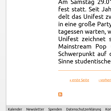
Am Sams­tag 29.01.
fest statt. Seit Ja
delt das Uni­fest z
in eine große Par­ty­
tag­es­sen war­ten,
Uni­fest zeich­net
Main­stream Pop 
Schwer­punkt auf d
Sinne stu­den­ti­sche
« erste Seite
‹ vor­he­
Sei­ten
Ka­len­der
News­let­ter
Spen­den
Da­ten­schutz­er­klä­rung
Kon