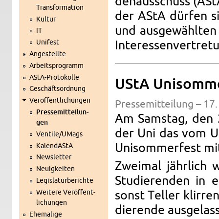
den­aus­schuss (AStA)
Trans­for­ma­ti­on
der AStA dür­fen sic
Kul­tur
und aus­ge­wähl­ten s
IT
Uni­fest
In­ter­es­sen­ver­tre­
An­ge­stell­te
Ar­beits­pro­gramm
AStA-Pro­to­kol­le
UStA Uni­som­me
Ge­schäfts­ord­nung
Ver­öf­fent­li­chun­gen
Pres­se­mit­tei­lung – 1
Pres­se­mit­tei­lun­
Am Sams­tag, den 
gen
der Uni das vom UStA
Ven­ti­le/UMags
Uni­som­mer­fest mi
Ka­len­dAStA
News­let­ter
Zwei­mal jähr­lic
Neu­ig­kei­ten
Stu­die­ren­den in 
Le­gis­la­tur­be­rich­te
Wei­te­re Ver­öf­fent­
sonst Tel­ler klir­r
li­chun­gen
die­ren­de aus­ge­la
Ehe­ma­li­ge