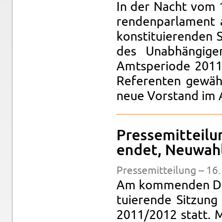
In der Nacht vom 1
ren­den­par­la­ment 
kon­sti­tu­ie­ren­d
des Un­ab­hän­gi­g
Amts­pe­ri­ode 2011
Re­fe­ren­ten ge­wä
neue Vor­stand im
Pres­se­mit­tei
endet, Neu­wah­
Pres­se­mit­tei­lung – 16
Am kom­men­den Dien
tu­ie­ren­de Sit­zun
2011/2012 statt. M