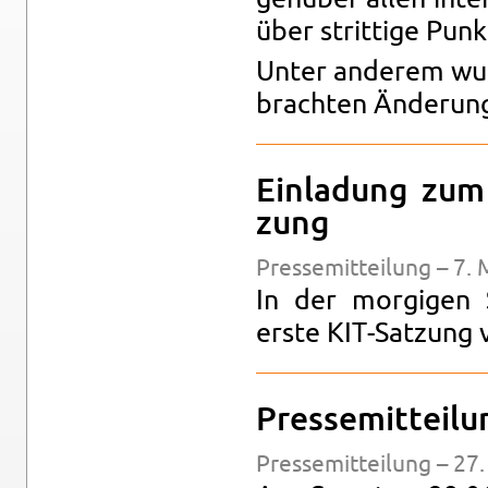
über strit­ti­ge Punk­
Unter an­de­rem wur
brach­ten Än­de­rungs
Ein­la­dung zum 
zung
Pres­se­mit­tei­lung – 7
In der mor­gi­gen 
erste KIT-Sat­zung v
Pres­se­mit­tei­
Pres­se­mit­tei­lung – 27