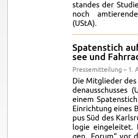
stan­des der Stu­di
noch am­tie­ren­den
(UStA).
Spa­ten­stich a
see und Fahr­rad
Pres­se­mit­tei­lung – 1.
Die Mit­glie­der des 
den­aus­schus­ses 
einem Spa­ten­stic
Ein­rich­tung eines
pus Süd des Karls­ru­
lo­gie ein­ge­lei­tet
gen „Forum“ vor de