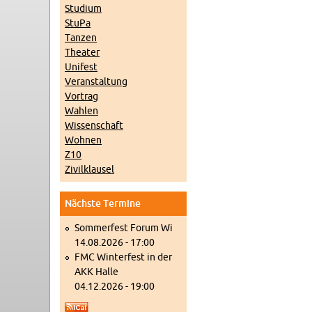
Stu­di­um
StuPa
Tan­zen
Thea­ter
Uni­fest
Ver­an­stal­tung
Vor­trag
Wah­len
Wis­sen­schaft
Woh­nen
Z10
Zi­vil­klau­sel
Nächs­te Ter­mi­ne
Som­mer­fest Forum Wi
14.08.2026 - 17:00
FMC Win­ter­fest in der
AKK Halle
04.12.2026 - 19:00