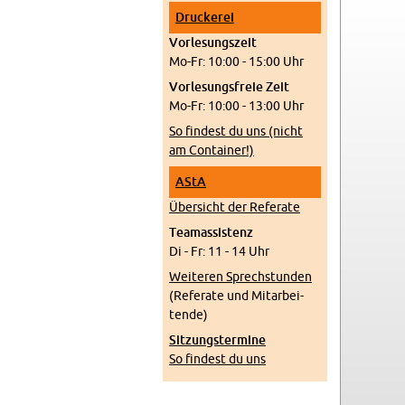
Dru­cke­rei
Vor­le­sungs­zeit
Mo-Fr: 10:00 - 15:00 Uhr
Vor­le­sungs­freie Zeit
Mo-Fr: 10:00 - 13:00 Uhr
So fin­dest du uns (nicht
am Con­tai­ner!)
AStA
Über­sicht der Re­fe­ra­te
Tea­m­as­sis­tenz
Di - Fr: 11 - 14 Uhr
Wei­te­ren Sprech­stun­den
(Re­fe­ra­te und Mit­ar­bei­
ten­de)
Sit­zungs­ter­mi­ne
So fin­dest du uns