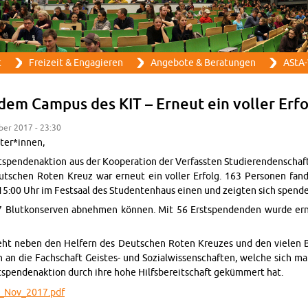
Direkt zum Inhalt
t
Frei­zeit & En­ga­gie­ren
An­ge­bo­te & Be­ra­tun­gen
AStA-
dem Cam­pus des KIT – Er­neut ein vol­ler Er­f
m­ber 2017 - 23:30
e­ter*innen,
spen­den­ak­ti­on aus der Ko­ope­ra­ti­on der Ver­fass­ten Stu­die­ren­den­schaft
t­schen Roten Kreuz war er­neut ein vol­ler Er­folg. 163 Per­so­nen fan
:00 Uhr im Fest­saal des Stu­den­ten­haus einen und zeig­ten sich spen­den
7 Blut­kon­ser­ven ab­neh­men kön­nen. Mit 56 Erst­spen­den­den wurde e
geht neben den Hel­fern des Deut­schen Roten Kreu­zes und den vie­len B
ch an die Fach­schaft Geis­tes- und So­zi­al­wis­sen­schaf­ten, wel­che sich ma
spen­den­ak­ti­on durch ihre hohe Hilfs­be­reit­schaft ge­küm­mert hat.
e_­No­v_2017.pdf