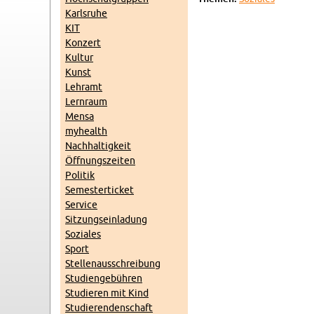
Karls­ru­he
KIT
Kon­zert
Kul­tur
Kunst
Lehr­amt
Lern­raum
Mensa
myhe­alth
Nach­hal­tig­keit
Öff­nungs­zei­ten
Po­li­tik
Se­mes­ter­ti­cket
Ser­vice
Sit­zungs­ein­la­dung
So­zia­les
Sport
Stel­len­aus­schrei­bung
Stu­di­en­ge­büh­ren
Stu­die­ren mit Kind
Stu­die­ren­den­schaft