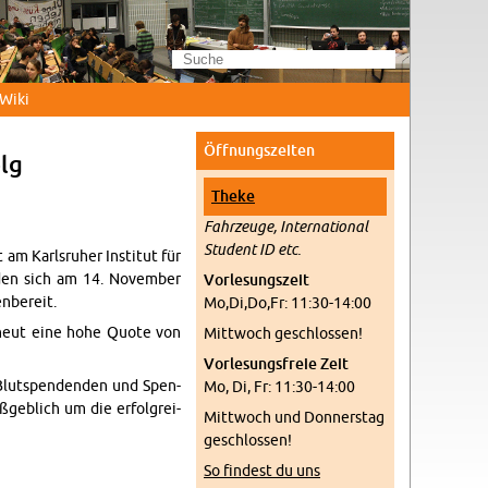
Wi­ki
Öff­nungs­zei­ten
olg
Theke
Fahr­zeu­ge, In­ter­na­tio­nal
Stu­dent ID etc.
 am Karls­ru­her In­sti­tut für
­den sich am 14. No­vem­ber
Vor­le­sungs­zeit
­be­reit.
Mo,Di,Do,Fr: 11:30-14:00
r­neut eine hohe Quote von
Mitt­woch ge­schlos­sen!
Vor­le­sungs­freie Zeit
lut­spen­den­den und Spen­
Mo, Di, Fr: 11:30-14:00
ß­geb­lich um die er­folg­rei­
Mitt­woch und Don­ners­tag
ge­schlos­sen!
So fin­dest du uns