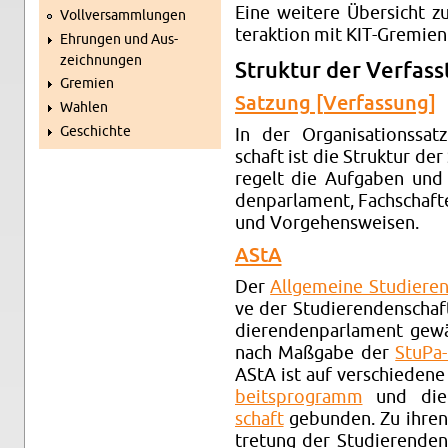
Eine wei­te­re Über­sicht z
Voll­ver­samm­lun­gen
ter­ak­ti­on mit KIT-Gre­mi­en
Eh­run­gen und Aus­
zeich­nun­gen
Struk­tur der Ver­fass­
Gre­mi­en
Sat­zung [Ver­fas­sung]
Wah­len
Ge­schich­te
In der Or­ga­ni­sa­ti­ons­sa
schaft ist die Struk­tur der 
re­gelt die Auf­ga­ben und
den­par­la­ment, Fach­schaf­
und Vor­ge­hens­wei­sen.
AStA
Der
All­ge­mei­ne Stu­die­re
ve der Stu­die­ren­den­scha
die­ren­den­par­la­ment ge­w
nach Maß­ga­be der
Stu­Pa-
AStA ist auf ver­schie­de­n
beits­pro­gramm
und di
schaft
ge­bun­den. Zu ihren A
tre­tung der Stu­die­ren­den