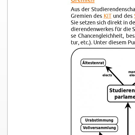
Aus der Stu­die­ren­den­scha
Gre­mi­en des
KIT
und des
Sie set­zen sich di­rekt in 
die­ren­den­wer­kes für die 
se Chan­cen­gleich­heit, bes­s
tur, etc.). Unter die­sem Pu