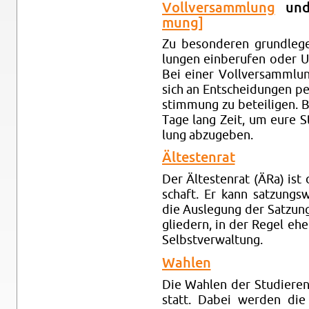
Voll­ver­samm­lung
un
mung]
Zu be­son­de­ren grund­le­
lun­gen ein­be­ru­fen oder U
Bei einer Voll­ver­samm­lung
sich an Ent­schei­dun­gen pe
stim­mung zu be­tei­li­gen.
Tage lang Zeit, um eure Sti
lung ab­zu­ge­ben.
Äl­tes­ten­rat
Der Äl­tes­ten­rat (ÄRa) ist 
schaft. Er kann sat­zungs­wi
die Aus­le­gung der Sat­zun
glie­dern, in der Regel ehe­m
Selbst­ver­wal­tung.
Wah­len
Die Wah­len der Stu­die­ren
statt. Dabei wer­den die Mi