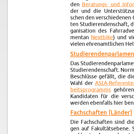
den
Be­ra­tungs- und In­for­
der und die Un­ter­stüt­zun
schen den ver­schie­de­nen 
ten Stu­die­ren­den­schaft, di
ga­ni­sa­ti­on des Fahr­rad
men­tan
Next­bike
) und vi
vie­len eh­ren­amt­li­chen He
Stu­die­ren­den­par­la­me
Das Stu­die­ren­den­par­la­men
Stu­die­ren­den­schaft. Nor­m
Be­schlüs­se ge­fällt, die d
Wahl der
AStA-Re­fe­ren­t
beits­pro­gramms
ge­hö­ren
Kan­di­da­ten für die ver­s
wer­den eben­falls hier be­
Fach­schaf­ten [Län­der]
Die Fach­schaf­ten sind die s
gen auf Fa­kul­täts­ebe­ne.