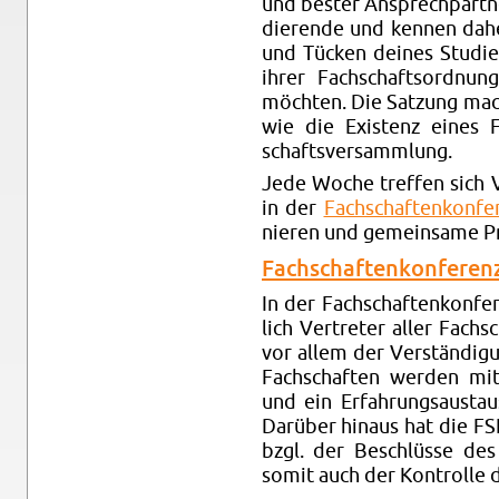
und bes­ter An­sprech­part­n
die­ren­de und ken­nen dahe
und Tü­cken dei­nes Stu­di­e
ihrer Fach­schafts­ord­nung
möch­ten. Die Sat­zung macht
wie die Exis­tenz eines F
schafts­ver­samm­lung.
Jede Woche tref­fen sich Ve
in der
Fach­schaf­ten­kon­fe
nie­ren und ge­mein­sa­me P
Fach­schaf­ten­kon­fe­ren
In der Fach­schaf­ten­kon­fe
lich Ver­tre­ter aller Fach
vor allem der Ver­stän­di­g
Fach­schaf­ten wer­den mit 
und ein Er­fah­rungs­aus­
Dar­über hin­aus hat die FS
bzgl. der Be­schlüs­se des 
somit auch der Kon­trol­le d