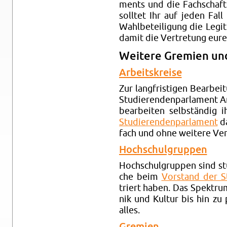
ments und die Fach­schafts
soll­tet Ihr auf jeden Fal
Wahl­be­tei­li­gung die Le­gi­
damit die Ver­tre­tung eurer 
Wei­te­re Gre­mi­en un
Ar­beits­krei­se
Zur lang­fris­ti­gen Be­ar­bei
Stu­die­ren­den­par­la­ment Ar­
be­ar­bei­ten selb­stän­dig
Stu­die­ren­den­par­la­ment
da
fach und ohne wei­te­re Ver­p
Hoch­schul­grup­pen
Hoch­schul­grup­pen sind stu
che beim
Vor­stand der Stu
triert haben. Das Spek­tru
nik und Kul­tur bis hin zu p
alles.
Gre­mi­en