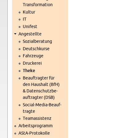
Trans­for­ma­ti­on
Kul­tur
IT
Uni­fest
An­ge­stell­te
So­zi­al­be­ra­tung
Deutsch­kur­se
Fahr­zeu­ge
Dru­cke­rei
Theke
Be­auf­trag­ter für
den Haus­halt (BfH)
& Da­ten­schutz­be­
auf­trag­ter (DSB)
So­ci­al-Me­dia-Be­auf­
trag­te
Tea­m­as­sis­tenz
Ar­beits­pro­gramm
AStA-Pro­to­kol­le