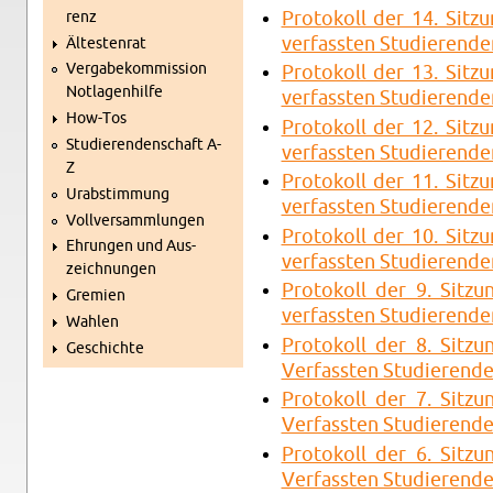
Pro­to­koll der 14. Sit­z
renz
ver­fass­ten Stu­die­ren­de
Äl­tes­ten­rat
Ver­ga­be­kom­mis­si­on
Pro­to­koll der 13. Sit­z
Not­la­gen­hil­fe
ver­fass­ten Stu­die­ren­de
How-Tos
Pro­to­koll der 12. Sit­z
Stu­die­ren­den­schaft A-
ver­fass­ten Stu­die­ren­de
Z
Pro­to­koll der 11. Sit­z
Ur­ab­stim­mung
ver­fass­ten Stu­die­ren­de
Voll­ver­samm­lun­gen
Pro­to­koll der 10. Sit­z
Eh­run­gen und Aus­
ver­fass­ten Stu­die­ren­de
zeich­nun­gen
Pro­to­koll der 9. Sit­zu
Gre­mi­en
ver­fass­ten Stu­die­ren­de
Wah­len
Pro­to­koll der 8. Sit­zu
Ge­schich­te
Ver­fass­ten Stu­die­ren­d
Pro­to­koll der 7. Sit­zu
Ver­fass­ten Stu­die­ren­d
Pro­to­koll der 6. Sit­zu
Ver­fass­ten Stu­die­ren­d