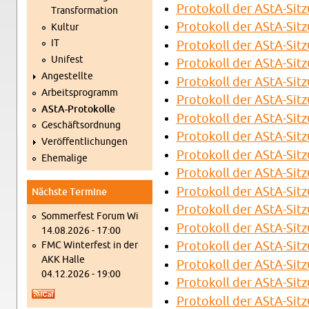
Pro­to­koll der AStA-Sit
Trans­for­ma­ti­on
Pro­to­koll der AStA-Sit
Kul­tur
IT
Pro­to­koll der AStA-Sit
Uni­fest
Pro­to­koll der AStA-Sit
An­ge­stell­te
Pro­to­koll der AStA-Sit
Ar­beits­pro­gramm
Pro­to­koll der AStA-Sit
AStA-Pro­to­kol­le
Pro­to­koll der AStA-Sit
Ge­schäfts­ord­nung
Pro­to­koll der AStA-Sit
Ver­öf­fent­li­chun­gen
Pro­to­koll der AStA-Sit
Ehe­ma­li­ge
Pro­to­koll der AStA-Sit
Pro­to­koll der AStA-Sit
Nächs­te Ter­mi­ne
Pro­to­koll der AStA-Sit
Som­mer­fest Forum Wi
Pro­to­koll der AStA-Sit­
14.08.2026 - 17:00
FMC Win­ter­fest in der
Pro­to­koll der AStA-Sit­
AKK Halle
Pro­to­koll der AStA-Sit­
04.12.2026 - 19:00
Pro­to­koll der AStA-Sit­
Pro­to­koll der AStA-Sit­