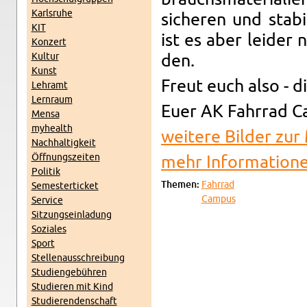
Karls­ru­he
si­che­ren und sta­b
KIT
ist es aber lei­der
Kon­zert
Kul­tur
den.
Kunst
Freut euch also -
Lehr­amt
Lern­raum
Euer AK Fahr­rad C
Mensa
myhe­alth
wei­te­re Bil­der z
Nach­hal­tig­keit
Öff­nungs­zei­ten
mehr In­for­ma­tio­n
Po­li­tik
The­men:
Fahr­rad
Se­mes­ter­ti­cket
Cam­pus
Ser­vice
Sit­zungs­ein­la­dung
So­zia­les
Sport
Stel­len­aus­schrei­bung
Stu­di­en­ge­büh­ren
Stu­die­ren mit Kind
Stu­die­ren­den­schaft