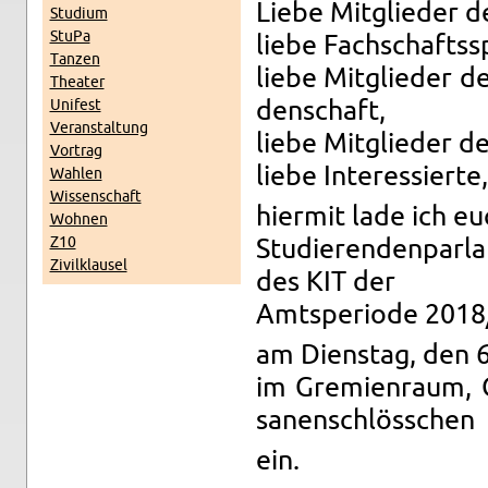
Liebe Mit­glie­der de
Stu­di­um
StuPa
liebe Fach­schafts­s
Tan­zen
liebe Mit­glie­der d
Thea­ter
Uni­fest
den­schaft,
Ver­an­stal­tung
liebe Mit­glie­der de
Vor­trag
liebe In­ter­es­sier­te,
Wah­len
Wis­sen­schaft
hier­mit lade ich eu
Woh­nen
Z10
Stu­die­ren­den­par­
Zi­vil­klau­sel
des KIT der
Amts­pe­ri­ode 201
am Diens­tag, den 
im Gre­mi­en­raum,
sa­nen­schlöss­chen
ein.