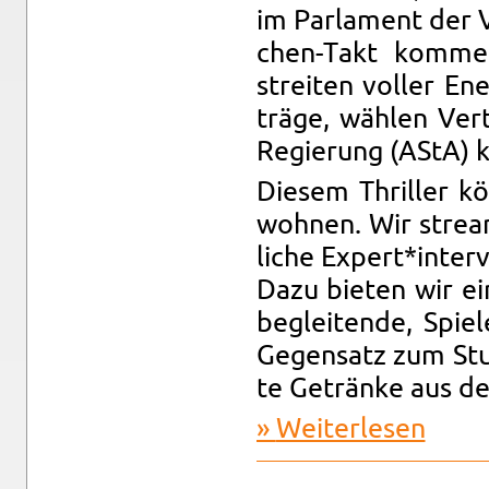
im Par­la­ment der V
chen-Takt kom­men
strei­ten vol­ler En­
trä­ge, wäh­len Ver
Re­gie­rung (AStA) kr
Die­sem Thril­ler 
woh­nen. Wir strea­
li­che Ex­pert*in­te
Dazu bie­ten wir ei
be­glei­ten­de, Spie
Ge­gen­satz zum Stu
te Ge­trän­ke aus 
Wei­ter­le­sen
über Stu­