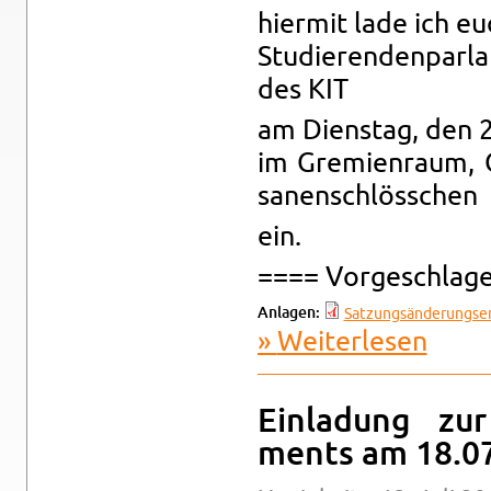
hier­mit lade ich e
Stu­die­ren­den­par­
des KIT
am Diens­tag, den 
im Gre­mi­en­raum,
sa­nen­schlöss­chen
ein.
==== Vor­ge­schla­g
An­la­gen:
Sat­zungs­än­de­rungs­en
Wei­ter­le­sen
über Ein­l
Ein­la­dung zur
ments am 18.0