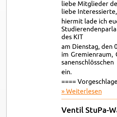
liebe Mit­glie­der de
liebe In­ter­es­sier­te,
hier­mit lade ich e
Stu­die­ren­den­par­
des KIT
am Diens­tag, den 
im Gre­mi­en­raum,
sa­nen­schlöss­chen
ein.
==== Vor­ge­schla­g
Wei­ter­le­sen
über Ein­
Ven­til Stu­Pa-