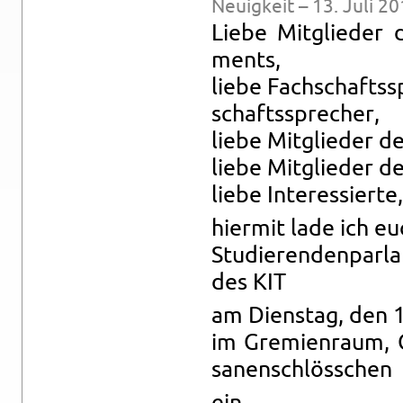
Neu­ig­keit – 13. Juli 2
Liebe Mit­glie­der d
ments,
liebe Fach­schafts­s
schafts­spre­cher,
liebe Mit­glie­der d
liebe Mit­glie­der de
liebe In­ter­es­sier­te,
hier­mit lade ich e
Stu­die­ren­den­par­
des KIT
am Diens­tag, den 
im Gre­mi­en­raum,
sa­nen­schlöss­chen