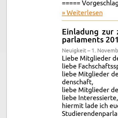
===== Vor­ge­schla­
Wei­ter­le­sen
über 3. Si
Ein­la­dung zur 
par­la­ments 2
Neu­ig­keit – 1. No­vem
Liebe Mit­glie­der de
liebe Fach­schafts­s
liebe Mit­glie­der d
den­schaft,
liebe Mit­glie­der de
liebe In­ter­es­sier­te,
hier­mit lade ich eu
Stu­die­ren­den­par­