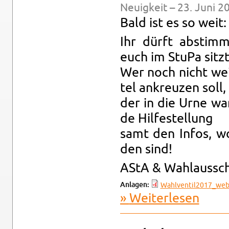
Neu­ig­keit – 23. Juni 2
Bald ist es so weit:
Ihr dürft ab­stim­
euch im StuPa sitzt
Wer noch nicht wei
tel an­kreu­zen soll,
der in die Urne wan
de Hil­fe­stel­lung
samt den Infos, wo
den sind!
AStA & Wahl­aus­sch
An­la­gen:
Wahl­ven­til2017_web
Wei­ter­le­sen
über Ven­