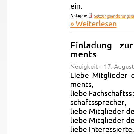
ein.
An­la­gen:
Sat­zungsände­rungs­en
Wei­ter­le­sen
über Ein­l
Ein­la­dung zur
ments
Neu­ig­keit – 17. Au­gus
Liebe Mit­glie­der d
ments,
liebe Fach­schafts­s
schafts­spre­cher,
liebe Mit­glie­der d
liebe Mit­glie­der de
liebe In­ter­es­sier­te,