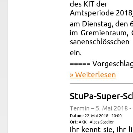
des KIT der
Amts­pe­ri­ode 201
am Diens­tag, den 
im Gre­mi­en­raum,
sa­nen­schlöss­chen
ein.
===== Vor­ge­schla­
Wei­ter­le­sen
über Ein­
6.11.201
Stu­Pa-Su­per-S
Ter­min – 5. Mai 2018 -
Datum:
22. Mai 2018 - 20:00
Ort:
AKK - Altes Sta­di­on
Ihr kennt sie, Ihr l