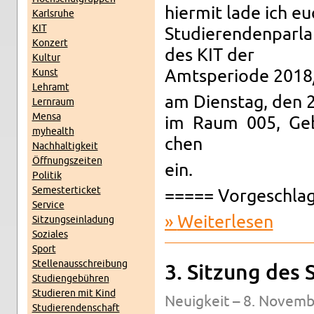
hier­mit lade ich eu
Karls­ru­he
KIT
Stu­die­ren­den­par­
Kon­zert
des KIT der
Kul­tur
Kunst
Amts­pe­ri­ode 201
Lehr­amt
am Diens­tag, den 
Lern­raum
Mensa
im Raum 005, Geb. 
myhe­alth
chen
Nach­hal­tig­keit
Öff­nungs­zei­ten
ein.
Po­li­tik
Se­mes­ter­ti­cket
===== Vor­ge­schla­
Ser­vice
Wei­ter­le­sen
über Stu­d
Sit­zungs­ein­la­dung
So­zia­les
Sport
Stel­len­aus­schrei­bung
3. Sit­zung des S
Stu­di­en­ge­büh­ren
Stu­die­ren mit Kind
Neu­ig­keit – 8. No­vem
Stu­die­ren­den­schaft