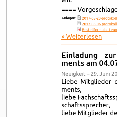
ein.
==== Vor­ge­schla­g
An­la­gen:
2017-​05-​23-​protokoll-
2017-​06-​06-​protokoll-
Bes​tell​form​ular-​Leno
Wei­ter­le­sen
über Ein­
Ein­la­dung zur
ments am 04.0
Neu­ig­keit – 29. Juni 2
Liebe Mit­glie­der d
ments,
liebe Fach­schafts­s
schafts­spre­cher,
liebe Mit­glie­der d