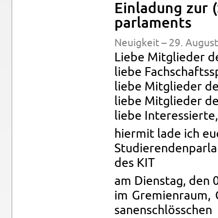
Ein­la­dung zur 
par­la­ments
Neu­ig­keit – 29. Au­gus
Liebe Mit­glie­der de
liebe Fach­schafts­s
liebe Mit­glie­der d
liebe Mit­glie­der de
liebe In­ter­es­sier­te,
hier­mit lade ich e
Stu­die­ren­den­par­
des KIT
am Diens­tag, den 
im Gre­mi­en­raum,
sa­nen­schlöss­chen