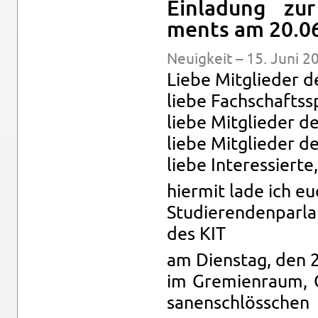
Ein­la­dung zur
ments am 20.0
Neu­ig­keit – 15. Juni 2
Liebe Mit­glie­der de
liebe Fach­schafts­s
liebe Mit­glie­der d
liebe Mit­glie­der de
liebe In­ter­es­sier­te,
hier­mit lade ich e
Stu­die­ren­den­par­
des KIT
am Diens­tag, den 
im Gre­mi­en­raum,
sa­nen­schlöss­chen