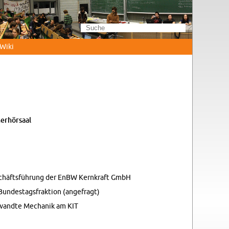
Wi­ki
er­hör­saal
e­schäfts­füh­rung der EnBW Kern­kraft GmbH
n­des­tags­frak­ti­on (an­ge­fragt)
ge­wand­te Me­cha­nik am KIT