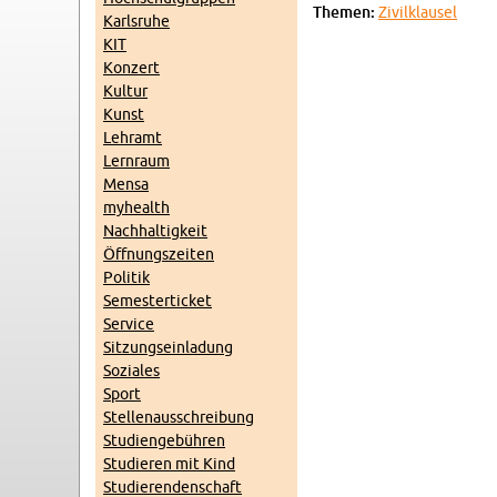
The­men:
Zi­vil­klau­sel
Karls­ru­he
KIT
Kon­zert
Kul­tur
Kunst
Lehr­amt
Lern­raum
Mensa
myhe­alth
Nach­hal­tig­keit
Öff­nungs­zei­ten
Po­li­tik
Se­mes­ter­ti­cket
Ser­vice
Sit­zungs­ein­la­dung
So­zia­les
Sport
Stel­len­aus­schrei­bung
Stu­di­en­ge­büh­ren
Stu­die­ren mit Kind
Stu­die­ren­den­schaft