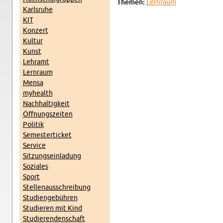
The­men:
Lern­raum
Karls­ru­he
KIT
Kon­zert
Kul­tur
Kunst
Lehr­amt
Lern­raum
Mensa
myhe­alth
Nach­hal­tig­keit
Öff­nungs­zei­ten
Po­li­tik
Se­mes­ter­ti­cket
Ser­vice
Sit­zungs­ein­la­dung
So­zia­les
Sport
Stel­len­aus­schrei­bung
Stu­di­en­ge­büh­ren
Stu­die­ren mit Kind
Stu­die­ren­den­schaft