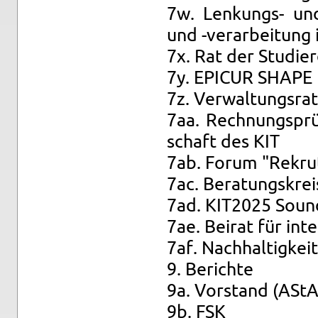
7w. Len­kungs- und A
und -ver­ar­bei­tung 
7x. Rat der Stu­die
7y. EPI­CUR SHAPE 
7z. Ver­wal­tungs­rat
7aa. Rech­nungs­prü
schaft des KIT
7ab. Forum "Re­kru­t
7ac. Be­ra­tungs­kre
7ad. KIT2025 Soun
7ae. Bei­rat für in­ter
7af. Nach­hal­tig­keit
9. Be­rich­te
9a. Vor­stand (AStA
9b. FSK