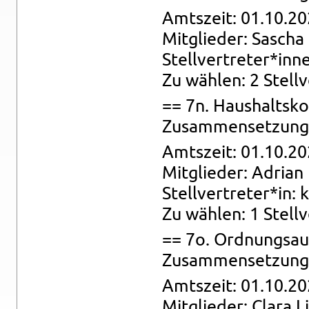
Amts­zeit: 01.10.20
Mit­glie­der: Sa­scha
Stell­ver­tre­ter*inn
Zu wäh­len: 2 Stell­
== 7n. Haus­halts­ko
Zu­sam­men­set­zung: 
Amts­zeit: 01.10.20
Mit­glie­der: Adri­an 
Stell­ver­tre­ter*in: 
Zu wäh­len: 1 Stell­v
== 7o. Ord­nungs­au
Zu­sam­men­set­zung: 
Amts­zeit: 01.10.20
Mit­glie­der: Clara L