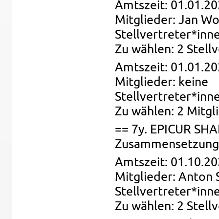
Amts­zeit: 01.01.20
Mit­glie­der: Jan Wo
Stell­ver­tre­ter*inn
Zu wäh­len: 2 Stell­
Amts­zeit: 01.01.20
Mit­glie­der: keine
Stell­ver­tre­ter*inn
Zu wäh­len: 2 Mit­gli
== 7y. EPI­CUR SHA
Zu­sam­men­set­zung: 
Amts­zeit: 01.10.20
Mit­glie­der: Anton 
Stell­ver­tre­ter*inn
Zu wäh­len: 2 Stell­