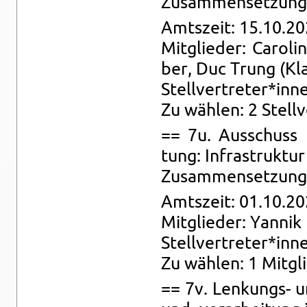
Zu­sam­men­set­zung: 
Amts­zeit: 15.10.20
Mit­glie­der: Ca­ro­l
ber, Duc Trung (Kl
Stell­ver­tre­ter*inn
Zu wäh­len: 2 Stell­
== 7u. Aus­schuss fü
tung: In­fra­struk­tur
Zu­sam­men­set­zung: 
Amts­zeit: 01.10.20
Mit­glie­der: Yan­nik
Stell­ver­tre­ter*inn
Zu wäh­len: 1 Mit­gli
== 7v. Len­kungs- und