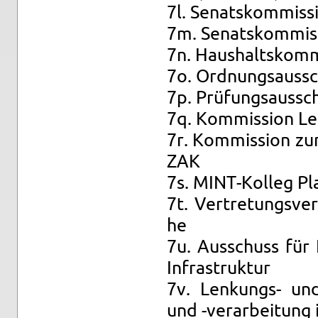
7l. Se­nats­kom­mis­s
7m. Se­nats­kom­mis­s
7n. Haus­halts­kom­m
7o. Ord­nungs­aus­s
7p. Prü­fungs­aus­s
7q. Kom­mis­si­on Leh
7r. Kom­mis­si­on zur
ZAK
7s. MINT-Kol­leg Pl
7t. Ver­tre­tungs­ve
he
7u. Aus­schuss für In
In­fra­struk­tur
7v. Len­kungs- und A
und -ver­ar­bei­tung