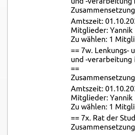
und -ver­ar­bei­tun
Zu­sam­men­set­zung:
Amts­zeit: 01.10.20
Mit­glie­der: Yan­nik
Zu wäh­len: 1 Mit­gl
== 7w. Len­kungs- und
und -ver­ar­bei­tung
==
Zu­sam­men­set­zung:
Amts­zeit: 01.10.20
Mit­glie­der: Yan­nik
Zu wäh­len: 1 Mit­gl
== 7x. Rat der Stu­
Zu­sam­men­set­zung: 