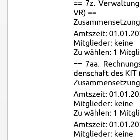
== 7z. Ver­wal­tungs
VR) ==
Zu­sam­men­set­zung:
Amts­zeit: 01.01.20
Mit­glie­der: keine
Zu wäh­len: 1 Mit­gl
== 7aa. Rech­nungs­
den­schaft des KIT
Zu­sam­men­set­zung:
Amts­zeit: 01.01.20
Mit­glie­der: keine
Zu wäh­len: 1 Mit­gl
Amts­zeit: 01.01.20
Mit­glie­der: keine