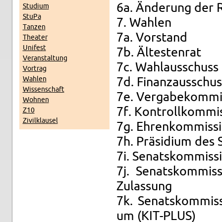
6a. Än­de­rung der Re
Stu­di­um
StuPa
7. Wah­len
Tan­zen
7a. Vor­stand
Thea­ter
Uni­fest
7b. Äl­tes­ten­rat
Ver­an­stal­tung
7c. Wahl­aus­schuss
Vor­trag
Wah­len
7d. Fi­nanz­aus­schu
Wis­sen­schaft
7e. Ver­ga­be­kom­mis
Woh­nen
7f. Kon­troll­kom­mis­
Z10
Zi­vil­klau­sel
7g. Eh­ren­kom­mis­si
7h. Prä­si­di­um des 
7i. Se­nats­kom­mis­
7j. Se­nats­kom­mis
Zu­las­sung
7k. Se­nats­kom­mis­
um (KIT-PLUS)