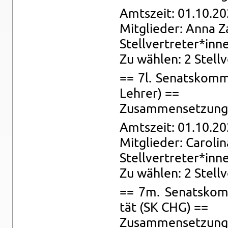
Amts­zeit: 01.10.20
Mit­glie­der: Anna Z
Stell­ver­tre­ter*inn
Zu wäh­len: 2 Stell­
== 7l. Se­nats­kom­m
Leh­rer) ==
Zu­sam­men­set­zung: 
Amts­zeit: 01.10.20
Mit­glie­der: Ca­ro­l
Stell­ver­tre­ter*inn
Zu wäh­len: 2 Stell­
== 7m. Se­nats­kom­m
tät (SK CHG) ==
Zu­sam­men­set­zung: 