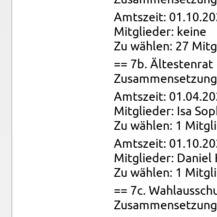
Amts­zeit: 01.10.20
Mit­glie­der: keine
Zu wäh­len: 27 Mit­g
== 7b. Äl­tes­ten­ra
Zu­sam­men­set­zung:
Amts­zeit: 01.04.20
Mit­glie­der: Isa So
Zu wäh­len: 1 Mit­gl
Amts­zeit: 01.10.20
Mit­glie­der: Da­ni­e
Zu wäh­len: 1 Mit­gl
== 7c. Wahl­aus­sch
Zu­sam­men­set­zung: