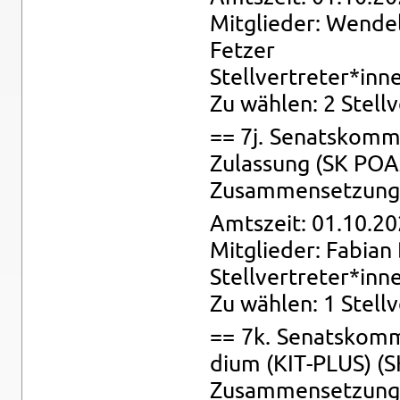
Mit­glie­der: Wen­de­l
Fet­zer
Stell­ver­tre­ter*inn
Zu wäh­len: 2 Stell­
== 7j. Se­nats­kom­m
Zu­las­sung (SK POA
Zu­sam­men­set­zung: 
Amts­zeit: 01.10.20
Mit­glie­der: Fa­bi­an
Stell­ver­tre­ter*inn
Zu wäh­len: 1 Stell­v
== 7k. Se­nats­kom­m
di­um (KIT-PLUS) (
Zu­sam­men­set­zung: 