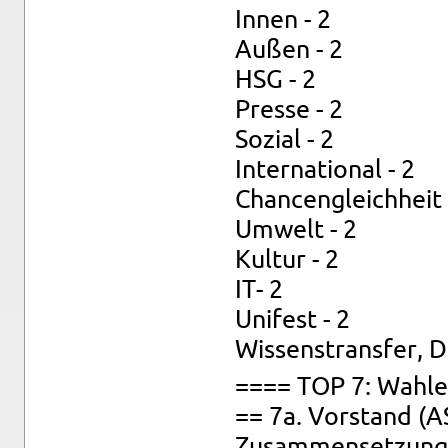
Innen - 2
Außen - 2
HSG - 2
Pres­se - 2
So­zi­al - 2
In­ter­na­tio­nal - 2
Chan­cen­gleich­heit 
Um­welt - 2
Kul­tur - 2
IT- 2
Uni­fest - 2
Wis­sens­trans­fer, D
==== TOP 7: Wah­l
== 7a. Vor­stand (A
Zu­sam­men­set­zung: