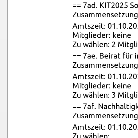
== 7ad. KIT2025 So
Zu­sam­men­set­zung:
Amts­zeit: 01.10.20
Mit­glie­der: keine
Zu wäh­len: 2 Mit­gl
== 7ae. Bei­rat für in
Zu­sam­men­set­zung:
Amts­zeit: 01.10.20
Mit­glie­der: keine
Zu wäh­len: 3 Mit­gl
== 7af. Nach­hal­tig
Zu­sam­men­set­zung:
Amts­zeit: 01.10.20
Zu wäh­len: