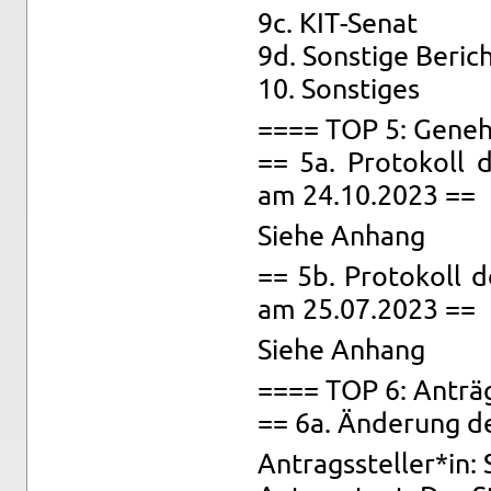
9c. KIT-Se­nat
9d. Sons­ti­ge Be­rich
10. Sons­ti­ges
==== TOP 5: Ge­neh­
== 5a. Pro­to­koll d
am 24.10.2023 ==
Siehe An­hang
== 5b. Pro­to­koll d
am 25.07.2023 ==
Siehe An­hang
==== TOP 6: An­trä
== 6a. Än­de­rung de
An­trags­stel­ler*in: