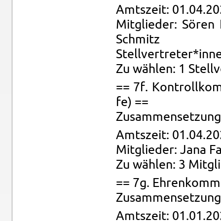
Amts­zeit: 01.04.20
Mit­glie­der: Sören
Schmitz
Stell­ver­tre­ter*inn
Zu wäh­len: 1 Stell­v
== 7f. Kon­troll­kom­
fe) ==
Zu­sam­men­set­zung:
Amts­zeit: 01.04.20
Mit­glie­der: Jana F
Zu wäh­len: 3 Mit­gl
== 7g. Eh­ren­kom­mi
Zu­sam­men­set­zung:
Amts­zeit: 01.01.20