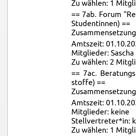
Zu wäh­len: 1 Mit­gl
== 7ab. Forum "Re­k
Stu­den­tin­nen) ==
Zu­sam­men­set­zung:
Amts­zeit: 01.10.20
Mit­glie­der: Sa­scha
Zu wäh­len: 2 Mit­gl
== 7ac. Be­ra­tungs
stof­fe) ==
Zu­sam­men­set­zung: 
Amts­zeit: 01.10.20
Mit­glie­der: keine
Stell­ver­tre­ter*in: 
Zu wäh­len: 1 Mit­gli