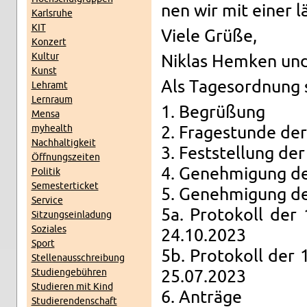
nen wir mit einer lä
Karls­ru­he
KIT
Viele Grüße,
Kon­zert
Kul­tur
Ni­k­las Hem­ken un
Kunst
Als Ta­ges­ord­nung 
Lehr­amt
Lern­raum
1. Be­grü­ßung
Mensa
myhe­alth
2. Fra­ge­stun­de der 
Nach­hal­tig­keit
3. Fest­stel­lung der 
Öff­nungs­zei­ten
4. Ge­neh­mi­gung d
Po­li­tik
Se­mes­ter­ti­cket
5. Ge­neh­mi­gung der
Ser­vice
5a. Pro­to­koll der 
Sit­zungs­ein­la­dung
So­zia­les
24.10.2023
Sport
5b. Pro­to­koll der 
Stel­len­aus­schrei­bung
Stu­di­en­ge­büh­ren
25.07.2023
Stu­die­ren mit Kind
6. An­trä­ge
Stu­die­ren­den­schaft