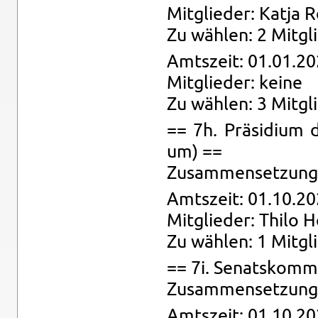
Mit­glie­der: Katja R
Zu wäh­len: 2 Mit­gl
Amts­zeit: 01.01.20
Mit­glie­der: keine
Zu wäh­len: 3 Mit­gl
== 7h. Prä­si­di­um d
um) ==
Zu­sam­men­set­zung:
Amts­zeit: 01.10.20
Mit­glie­der: Thilo 
Zu wäh­len: 1 Mit­gl
== 7i. Se­nats­kom­m
Zu­sam­men­set­zung: 
Amts­zeit: 01.10.20