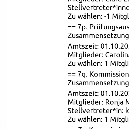
Stell­ver­tre­ter*inn
Zu wäh­len: -1 Mit­gli
== 7p. Prü­fungs­au
Zu­sam­men­set­zung:
Amts­zeit: 01.10.20
Mit­glie­der: Ca­ro­li­
Zu wäh­len: 1 Mit­gl
== 7q. Kom­mis­si­on
Zu­sam­men­set­zung: 
Amts­zeit: 01.10.20
Mit­glie­der: Ronja 
Stell­ver­tre­ter*in: 
Zu wäh­len: 1 Mit­gli