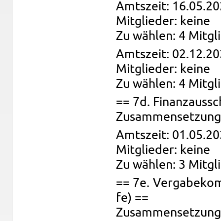
Amts­zeit: 16.05.20
Mit­glie­der: keine
Zu wäh­len: 4 Mit­gl
Amts­zeit: 02.12.20
Mit­glie­der: keine
Zu wäh­len: 4 Mit­gl
== 7d. Fi­nanz­aus­s
Zu­sam­men­set­zung:
Amts­zeit: 01.05.20
Mit­glie­der: keine
Zu wäh­len: 3 Mit­gl
== 7e. Ver­ga­be­kom­
fe) ==
Zu­sam­men­set­zung: 