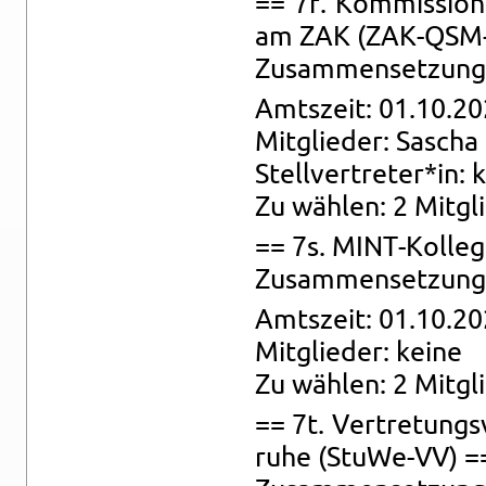
== 7r. Kom­mis­si­on 
am ZAK (ZAK-QSM-K
Zu­sam­men­set­zung: 
Amts­zeit: 01.10.20
Mit­glie­der: Sa­scha
Stell­ver­tre­ter*in: 
Zu wäh­len: 2 Mit­glie
== 7s. MINT-Kol­leg
Zu­sam­men­set­zung:
Amts­zeit: 01.10.20
Mit­glie­der: keine
Zu wäh­len: 2 Mit­gl
== 7t. Ver­tre­tungs
ru­he (Stu­We-VV) =