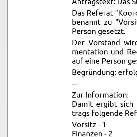
An­trags­text: Das S
Das Re­fe­rat "Ko­or­
be­nannt zu "Vor­s
Per­son ge­setzt.
Der Vor­stand wird 
men­ta­ti­on und Re
auf eine Per­son ge­
Be­grün­dung: er­fol
---
Zur In­for­ma­ti­on:
Damit er­gibt sic
trags fol­gen­de Re­f
Vor­sitz - 1
Fi­nan­zen - 2