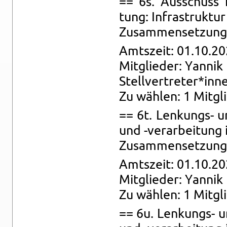
== 6s. Aus­schuss fü
tung: In­fra­struk­tur
Zu­sam­men­set­zung: 
Amts­zeit: 01.10.20
Mit­glie­der: Yan­nik
Stell­ver­tre­ter*inn
Zu wäh­len: 1 Mit­gli
== 6t. Len­kungs- und
und -ver­ar­bei­tun
Zu­sam­men­set­zung:
Amts­zeit: 01.10.20
Mit­glie­der: Yan­nik
Zu wäh­len: 1 Mit­gl
== 6u. Len­kungs- und