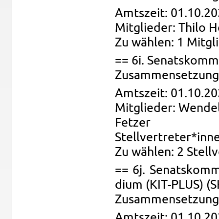
Amts­zeit: 01.10.20
Mit­glie­der: Thilo 
Zu wäh­len: 1 Mit­gl
== 6i. Se­nats­kom­m
Zu­sam­men­set­zung: 
Amts­zeit: 01.10.20
Mit­glie­der: Wen­de­l
Fet­zer
Stell­ver­tre­ter*inn
Zu wäh­len: 2 Stell­
== 6j. Se­nats­kom­m
di­um (KIT-PLUS) (
Zu­sam­men­set­zung: 
Amts­zeit: 01.10.20