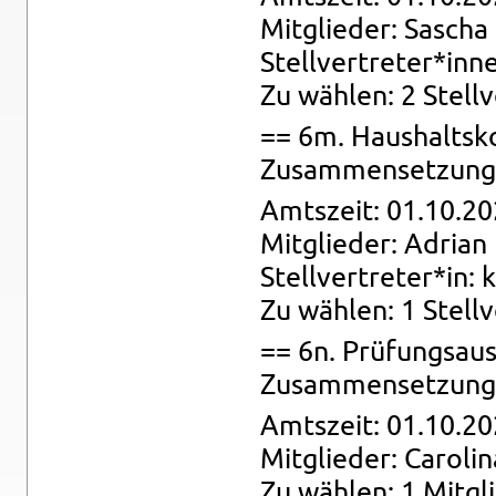
Mit­glie­der: Sa­scha
Stell­ver­tre­ter*inn
Zu wäh­len: 2 Stell­
== 6m. Haus­halts­ko
Zu­sam­men­set­zung: 
Amts­zeit: 01.10.20
Mit­glie­der: Adri­an 
Stell­ver­tre­ter*in: 
Zu wäh­len: 1 Stell­v
== 6n. Prü­fungs­au
Zu­sam­men­set­zung:
Amts­zeit: 01.10.20
Mit­glie­der: Ca­ro­li­
Zu wäh­len: 1 Mit­gl