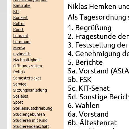
Ni­k­las Hem­ken un
Karls­ru­he
KIT
Als Ta­ges­ord­nung 
Kon­zert
Kul­tur
1. Be­grü­ßung
Kunst
2. Fra­ge­stun­de der 
Lehr­amt
Lern­raum
3. Fest­stel­lung der 
Mensa
4. Ge­neh­mi­gung d
myhe­alth
Nach­hal­tig­keit
5. Be­rich­te
Öff­nungs­zei­ten
5a. Vor­stand (AStA
Po­li­tik
Se­mes­ter­ti­cket
5b. FSK
Ser­vice
5c. KIT-Se­nat
Sit­zungs­ein­la­dung
5d. Sons­ti­ge Be­rich
So­zia­les
Sport
6. Wah­len
Stel­len­aus­schrei­bung
6a. Vor­stand
Stu­di­en­ge­büh­ren
Stu­die­ren mit Kind
6b. Äl­tes­ten­rat
Stu­die­ren­den­schaft