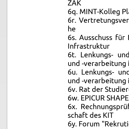
ZAK
6q. MINT-Kol­leg Pl
6r. Ver­tre­tungs­ve
he
6s. Aus­schuss für In
In­fra­struk­tur
6t. Len­kungs- und A
und -ver­ar­bei­tung
6u. Len­kungs- und A
und -ver­ar­bei­tung 
6v. Rat der Stu­die
6w. EPI­CUR SHAPE 
6x. Rech­nungs­prü­
schaft des KIT
6y. Forum "Re­kru­ti