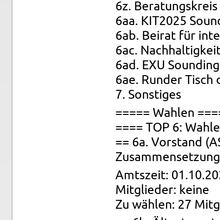
6z. Be­ra­tungs­krei
6aa. KIT2025 Soun­
6ab. Bei­rat für in­te
6ac. Nach­hal­tig­keit
6ad. EXU Soun­din
6ae. Run­der Tisch d
7. Sons­ti­ges
===== Wah­len ===
==== TOP 6: Wah­l
== 6a. Vor­stand (A
Zu­sam­men­set­zung:
Amts­zeit: 01.10.20
Mit­glie­der: keine
Zu wäh­len: 27 Mit­g