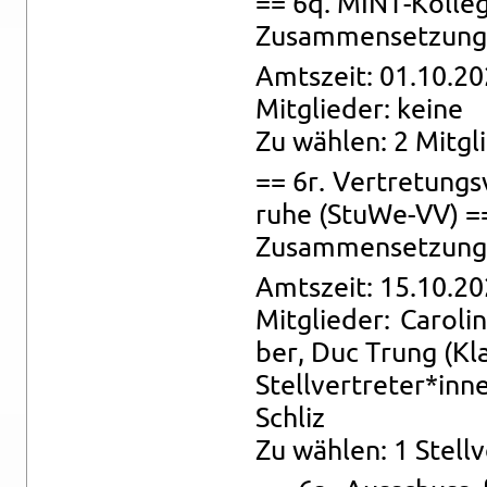
== 6q. MINT-Kol­leg
Zu­sam­men­set­zung:
Amts­zeit: 01.10.20
Mit­glie­der: keine
Zu wäh­len: 2 Mit­gl
== 6r. Ver­tre­tungs
ru­he (Stu­We-VV) =
Zu­sam­men­set­zung: 
Amts­zeit: 15.10.20
Mit­glie­der: Ca­ro­l
ber, Duc Trung (Kl
Stell­ver­tre­ter*in
Schliz
Zu wäh­len: 1 Stell­v