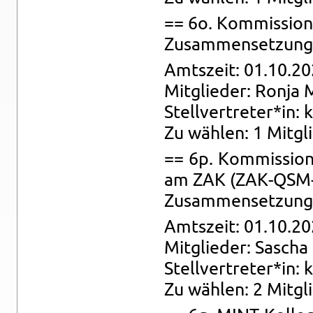
== 6o. Kom­mis­si­on
Zu­sam­men­set­zung: 
Amts­zeit: 01.10.20
Mit­glie­der: Ronja 
Stell­ver­tre­ter*in: 
Zu wäh­len: 1 Mit­gli
== 6p. Kom­mis­si­on 
am ZAK (ZAK-QSM-K
Zu­sam­men­set­zung: 
Amts­zeit: 01.10.20
Mit­glie­der: Sa­scha
Stell­ver­tre­ter*in: 
Zu wäh­len: 2 Mit­glie