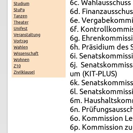
6c. Wahl­aus­schuss
Stu­di­um
StuPa
6d. Fi­nanz­aus­schu
Tan­zen
6e. Ver­ga­be­kom­mis
Thea­ter
6f. Kon­troll­kom­mis­
Uni­fest
Ver­an­stal­tung
6g. Eh­ren­kom­mis­si
Vor­trag
6h. Prä­si­di­um des 
Wah­len
Wis­sen­schaft
6i. Se­nats­kom­mis­
Woh­nen
6j. Se­nats­kom­mis­
Z10
Zi­vil­klau­sel
um (KIT-PLUS)
6k. Se­nats­kom­mis­s
6l. Se­nats­kom­mis­s
6m. Haus­halts­kom­m
6n. Prü­fungs­aus­s
6o. Kom­mis­si­on Leh
6p. Kom­mis­si­on zur