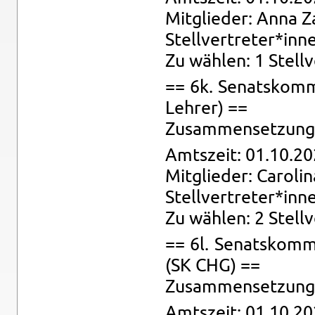
Mit­glie­der: Anna Z
Stell­ver­tre­ter*in
Zu wäh­len: 1 Stell­v
== 6k. Se­nats­kom­m
Leh­rer) ==
Zu­sam­men­set­zung: 
Amts­zeit: 01.10.20
Mit­glie­der: Ca­ro­l
Stell­ver­tre­ter*inn
Zu wäh­len: 2 Stell­
== 6l. Se­nats­kom­mi
(SK CHG) ==
Zu­sam­men­set­zung: 
Amts­zeit: 01.10.20