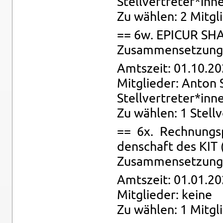
Stell­ver­tre­ter*inn
Zu wäh­len: 2 Mit­gli
== 6w. EPI­CUR SHA
Zu­sam­men­set­zung: 
Amts­zeit: 01.10.20
Mit­glie­der: Anton 
Stell­ver­tre­ter*inn
Zu wäh­len: 1 Stell­v
== 6x. Rech­nungs­p
den­schaft des KIT
Zu­sam­men­set­zung:
Amts­zeit: 01.01.20
Mit­glie­der: keine
Zu wäh­len: 1 Mit­gl