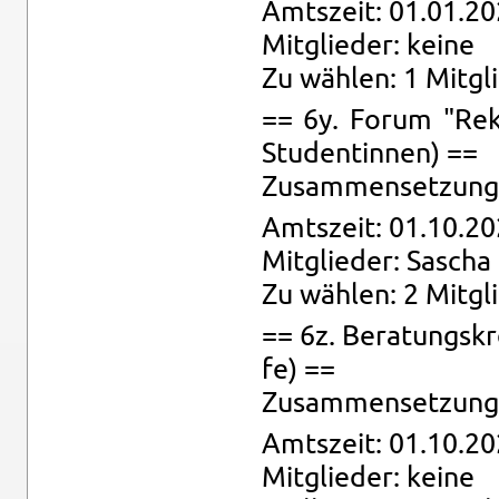
Amts­zeit: 01.01.20
Mit­glie­der: keine
Zu wäh­len: 1 Mit­gl
== 6y. Forum "Re­kr
Stu­den­tin­nen) ==
Zu­sam­men­set­zung:
Amts­zeit: 01.10.20
Mit­glie­der: Sa­scha
Zu wäh­len: 2 Mit­gl
== 6z. Be­ra­tungs­k
fe) ==
Zu­sam­men­set­zung: 
Amts­zeit: 01.10.20
Mit­glie­der: keine