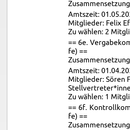
Zu­sam­men­set­zung:
Amts­zeit: 01.05.20
Mit­glie­der: Felix Ef
Zu wäh­len: 2 Mit­gl
== 6e. Ver­ga­be­kom­
fe) ==
Zu­sam­men­set­zung: 
Amts­zeit: 01.04.20
Mit­glie­der: Sören 
Stell­ver­tre­ter*in
Zu wäh­len: 1 Mit­gl
== 6f. Kon­troll­kom­
fe) ==
Zu­sam­men­set­zung: