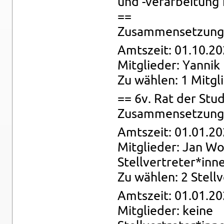
und -ver­ar­bei­tung
==
Zu­sam­men­set­zung:
Amts­zeit: 01.10.20
Mit­glie­der: Yan­nik
Zu wäh­len: 1 Mit­gl
== 6v. Rat der Stu­
Zu­sam­men­set­zung: 
Amts­zeit: 01.01.20
Mit­glie­der: Jan Wo
Stell­ver­tre­ter*inn
Zu wäh­len: 2 Stell­
Amts­zeit: 01.01.20
Mit­glie­der: keine