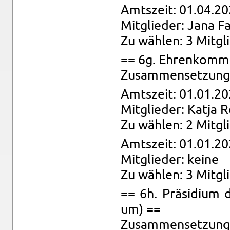
Amts­zeit: 01.04.20
Mit­glie­der: Jana F
Zu wäh­len: 3 Mit­gl
== 6g. Eh­ren­kom­mi
Zu­sam­men­set­zung:
Amts­zeit: 01.01.20
Mit­glie­der: Katja R
Zu wäh­len: 2 Mit­gl
Amts­zeit: 01.01.20
Mit­glie­der: keine
Zu wäh­len: 3 Mit­gl
== 6h. Prä­si­di­um d
um) ==
Zu­sam­men­set­zung: