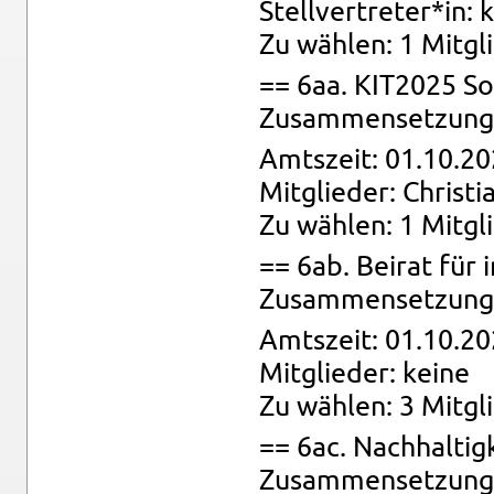
Stell­ver­tre­ter*in: 
Zu wäh­len: 1 Mit­gli
== 6aa. KIT2025 So
Zu­sam­men­set­zung:
Amts­zeit: 01.10.20
Mit­glie­der: Chris­ti
Zu wäh­len: 1 Mit­gl
== 6ab. Bei­rat für in
Zu­sam­men­set­zung:
Amts­zeit: 01.10.20
Mit­glie­der: keine
Zu wäh­len: 3 Mit­gl
== 6ac. Nach­hal­tig
Zu­sam­men­set­zung: