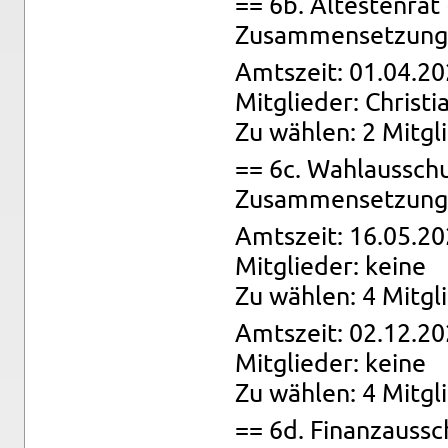
== 6b. Äl­tes­ten­ra
Zu­sam­men­set­zung:
Amts­zeit: 01.04.20
Mit­glie­der: Chris­ti
Zu wäh­len: 2 Mit­gl
== 6c. Wahl­aus­sch
Zu­sam­men­set­zung:
Amts­zeit: 16.05.20
Mit­glie­der: keine
Zu wäh­len: 4 Mit­gl
Amts­zeit: 02.12.20
Mit­glie­der: keine
Zu wäh­len: 4 Mit­gl
== 6d. Fi­nanz­aus­s