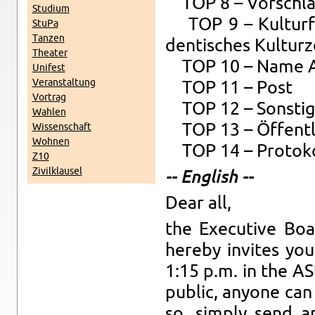
TOP 8 – Vor­schlä­g
Stu­di­um
TOP 9 – Kul­tur­fö
StuPa
Tan­zen
den­ti­sches Kul­tur
Thea­ter
TOP 10 – Name AS
Uni­fest
Ver­an­stal­tung
TOP 11 – Post
Vor­trag
TOP 12 – Sons­ti­
Wah­len
TOP 13 – Öf­fent­lic
Wis­sen­schaft
Woh­nen
TOP 14 – Pro­to­ko
Z10
Zi­vil­klau­sel
-- Eng­lish --
Dear all,
the Exe­cu­ti­ve B
her­e­by in­vi­tes 
1:15 p.m. in the AS
pu­blic, an­yo­ne c
so, sim­ply send a