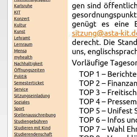
gen sind öf­fent­li
Karls­ru­he
KIT
ges­ord­nungs­punk­
Kon­zert
ge­nügt es eine E
Kul­tur
Kunst
sitzung@​asta-​kit.​d
Lehr­amt
de­recht. Die Stan­
Lern­raum
uns, eng­lisch­spra­c
Mensa
myhe­alth
Vor­läu­fi­ge Ta­ges­
Nach­hal­tig­keit
Öff­nungs­zei­ten
TOP 1 – Be­rich­te
Po­li­tik
TOP 2 – Fi­nanz­an­
Se­mes­ter­ti­cket
Ser­vice
TOP 3 – Frei­ti­sc
Sit­zungs­ein­la­dung
TOP 4 – Pres­se­mit­t
So­zia­les
Sport
TOP 5 – Uni­fest 
Stel­len­aus­schrei­bung
TOP 6 – Infos und 
Stu­di­en­ge­büh­ren
TOP 7 – Wahl Eh­re
Stu­die­ren mit Kind
Stu­die­ren­den­schaft