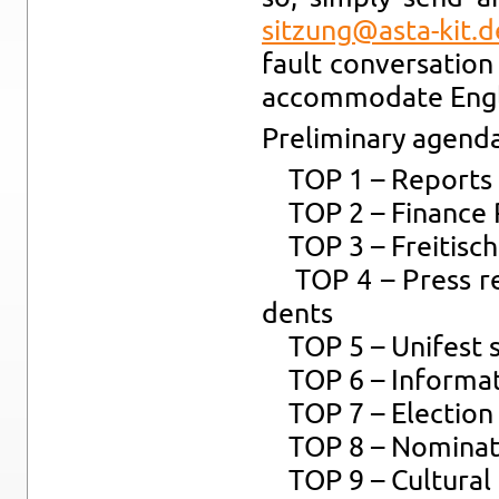
sitzung@​asta-​kit.​d
fault con­ver­sa­ti­
ac­com­mo­da­te Eng­l
Preli­mi­na­ry agen­d
TOP 1 – Re­ports
TOP 2 – Fi­nan­ce 
TOP 3 – Frei­ti­sc
TOP 4 – Press re­lea
dents
TOP 5 – Uni­fest 
TOP 6 – In­for­ma­t
TOP 7 – Elec­tion f
TOP 8 – No­mi­na­ti
TOP 9 – Cul­tu­ral f