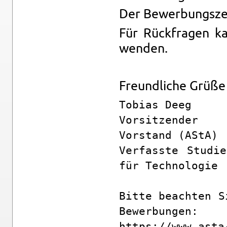
Der Be­wer­bungs­z
Für Rück­fra­gen 
wen­den.
Freund­li­che Grüße
Tobias Deeg

Vorsitzender

Vorstand (AStA)

Verfasste Studie
für Technologie

Bitte beachten S
Bewerbungen: 

https://www.asta