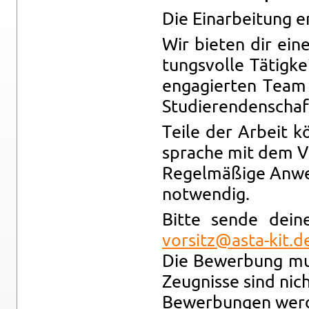
Die Ein­ar­bei­tung e
Wir bie­ten dir eine
tungs­vol­le Tä­tig­
en­ga­gier­ten Team
Stu­die­ren­den­schaf
Teile der Ar­beit k
spra­che mit dem Vor
Re­gel­mä­ßi­ge An­
not­wen­dig.
Bitte sende dein
vorsitz@​asta-​kit.​d
Die Be­wer­bung mus
Zeug­nis­se sind nicht
Be­wer­bun­gen wer­