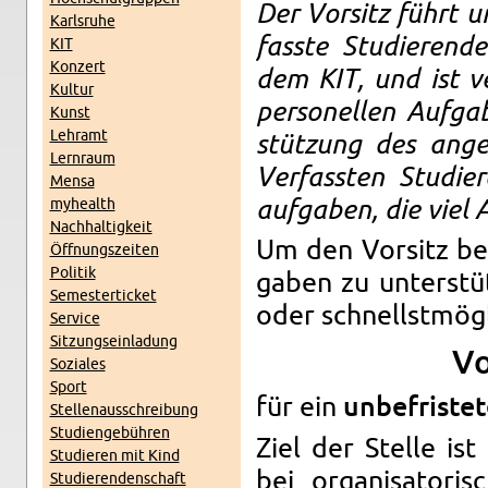
Der Vor­sitz führt un
Karls­ru­he
fass­te Stu­die­ren
KIT
Kon­zert
dem KIT, und ist ver­
Kul­tur
per­so­nel­len Auf­g
Kunst
Lehr­amt
stüt­zung des an­ge­
Lern­raum
Ver­fass­ten Stu­die
Mensa
myhe­alth
auf­ga­ben, die viel 
Nach­hal­tig­keit
Um den Vor­sitz bei 
Öff­nungs­zei­ten
Po­li­tik
ga­ben zu un­ter­st
Se­mes­ter­ti­cket
oder schnellst­mög­l
Ser­vice
Sit­zungs­ein­la­dung
Vo
So­zia­les
Sport
für ein
un­be­fris­te­
Stel­len­aus­schrei­bung
Stu­di­en­ge­büh­ren
Ziel der Stel­le ist 
Stu­die­ren mit Kind
bei or­ga­ni­sa­to­r
Stu­die­ren­den­schaft