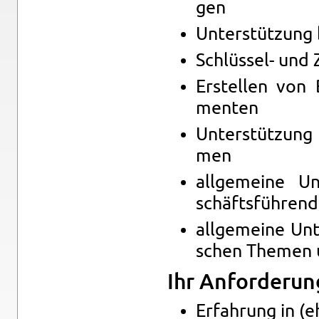
gen
Un­ter­stüt­zung
Schlüs­sel- und
Er­stel­len von 
men­ten
Un­ter­stüt­zung
men
all­ge­mei­ne U
schäfts­füh­ren­
all­ge­mei­ne Un­
schen The­men u
Ihr An­for­de­rung
Er­fah­rung in (