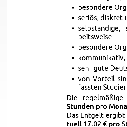
be­son­de­re Or­ga
se­ri­ös, dis­kret
selb­stän­di­ge, 
beits­wei­se
be­son­de­re Or­ga
kom­mu­ni­ka­tiv, 
sehr gute Deuts
von Vor­teil si
fass­ten Stu­die­
Die re­gel­mä­ßi­ge
Stun­den pro Mona
Das Ent­gelt er­gibt
tu­ell
17.02
€ pro S