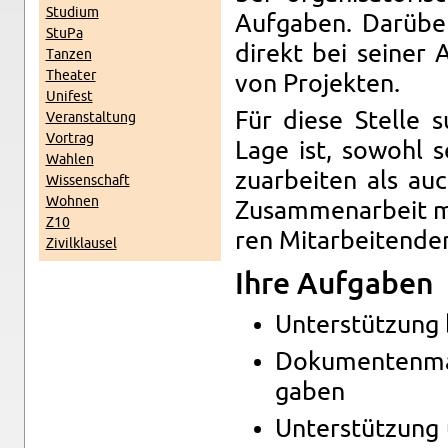
Stu­di­um
Auf­ga­ben. Dar­über
StuPa
di­rekt bei sei­ner A
Tan­zen
Thea­ter
von Pro­jek­ten.
Uni­fest
Für diese Stel­le s
Ver­an­stal­tung
Vor­trag
Lage ist, so­wohl sel
Wah­len
zu­ar­bei­ten als a
Wis­sen­schaft
Woh­nen
Zu­sam­men­ar­beit m
Z10
ren Mit­ar­bei­ten­de
Zi­vil­klau­sel
Ihre Auf­ga­ben
Un­ter­stüt­zung 
Do­ku­men­ten­ma
ga­ben
Un­ter­stüt­zung