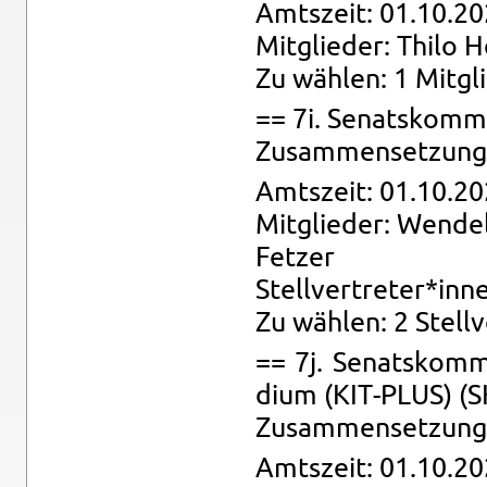
Amts­zeit: 01.10.20
Mit­glie­der: Thilo 
Zu wäh­len: 1 Mit­gl
== 7i. Se­nats­kom­m
Zu­sam­men­set­zung: 
Amts­zeit: 01.10.20
Mit­glie­der: Wen­de­l
Fet­zer
Stell­ver­tre­ter*inn
Zu wäh­len: 2 Stell­
== 7j. Se­nats­kom­m
di­um (KIT-PLUS) (
Zu­sam­men­set­zung: 
Amts­zeit: 01.10.20