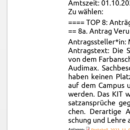
Amts­zeit: 01.10.20
Zu wäh­len:
==== TOP 8: An­trä
== 8a. An­trag Ver­u
An­trags­stel­ler*in:
An­trags­text: Die S
von dem Farb­an­schl
Au­di­max. Sach­be­
haben kei­nen Platz 
auf dem Cam­pus und
wer­den. Das KIT wir
satz­an­sprü­che ge
chen. Der­ar­ti­ge 
schung und Lehre 
An­la­gen: