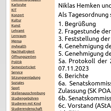
Ni­k­las Hem­ken un
Karls­ru­he
KIT
Als Ta­ges­ord­nung 
Kon­zert
Kul­tur
1. Be­grü­ßung
Kunst
2. Fra­ge­stun­de der 
Lehr­amt
Lern­raum
3. Fest­stel­lung der 
Mensa
4. Ge­neh­mi­gung d
myhe­alth
Nach­hal­tig­keit
5. Ge­neh­mi­gung der
Öff­nungs­zei­ten
5a. Pro­to­koll der 
Po­li­tik
Se­mes­ter­ti­cket
07.11.2023
Ser­vice
6. Be­rich­te
Sit­zungs­ein­la­dung
6a. Se­nats­kom­mis
So­zia­les
Sport
Zu­las­sung (SK POA
Stel­len­aus­schrei­bung
6b. Se­nats­kom­mis­
Stu­di­en­ge­büh­ren
Stu­die­ren mit Kind
6c. Vor­stand (AStA
Stu­die­ren­den­schaft