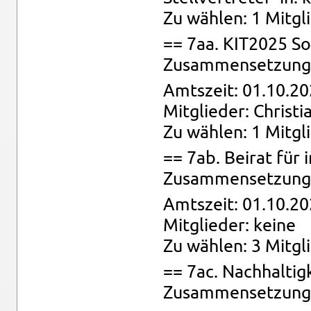
Zu wäh­len: 1 Mit­gli
== 7aa. KIT2025 So
Zu­sam­men­set­zung:
Amts­zeit: 01.10.20
Mit­glie­der: Chris­ti
Zu wäh­len: 1 Mit­gl
== 7ab. Bei­rat für in
Zu­sam­men­set­zung:
Amts­zeit: 01.10.20
Mit­glie­der: keine
Zu wäh­len: 3 Mit­gl
== 7ac. Nach­hal­tig
Zu­sam­men­set­zung: