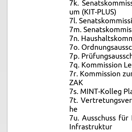
7k. Se­nats­kom­mis­
um (KIT-PLUS)
7l. Se­nats­kom­mis­s
7m. Se­nats­kom­mis­s
7n. Haus­halts­kom­m
7o. Ord­nungs­aus­s
7p. Prü­fungs­aus­s
7q. Kom­mis­si­on Leh
7r. Kom­mis­si­on zur
ZAK
7s. MINT-Kol­leg Pl
7t. Ver­tre­tungs­ve
he
7u. Aus­schuss für In
In­fra­struk­tur