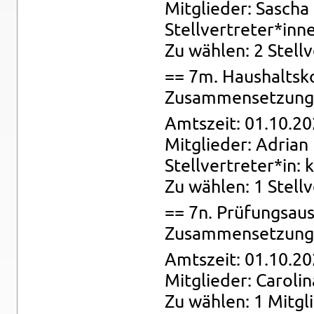
Mit­glie­der: Sa­scha
Stell­ver­tre­ter*inn
Zu wäh­len: 2 Stell­
== 7m. Haus­halts­ko
Zu­sam­men­set­zung: 
Amts­zeit: 01.10.20
Mit­glie­der: Adri­an 
Stell­ver­tre­ter*in: 
Zu wäh­len: 1 Stell­v
== 7n. Prü­fungs­au
Zu­sam­men­set­zung:
Amts­zeit: 01.10.20
Mit­glie­der: Ca­ro­li­
Zu wäh­len: 1 Mit­gl