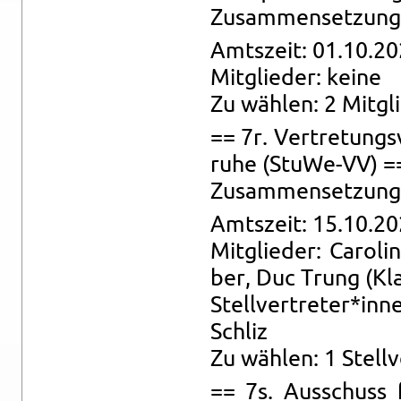
Zu­sam­men­set­zung:
Amts­zeit: 01.10.20
Mit­glie­der: keine
Zu wäh­len: 2 Mit­gl
== 7r. Ver­tre­tungs
ru­he (Stu­We-VV) =
Zu­sam­men­set­zung: 
Amts­zeit: 15.10.20
Mit­glie­der: Ca­ro­l
ber, Duc Trung (Kl
Stell­ver­tre­ter*in
Schliz
Zu wäh­len: 1 Stell­v
== 7s. Aus­schuss fü