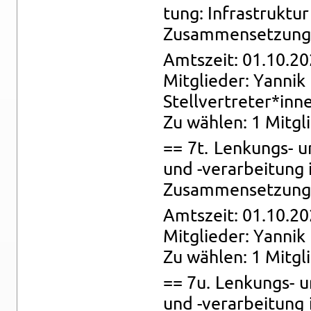
tung: In­fra­struk­tur
Zu­sam­men­set­zung: 
Amts­zeit: 01.10.20
Mit­glie­der: Yan­nik
Stell­ver­tre­ter*inn
Zu wäh­len: 1 Mit­gli
== 7t. Len­kungs- und
und -ver­ar­bei­tun
Zu­sam­men­set­zung:
Amts­zeit: 01.10.20
Mit­glie­der: Yan­nik
Zu wäh­len: 1 Mit­gl
== 7u. Len­kungs- und
und -ver­ar­bei­tung