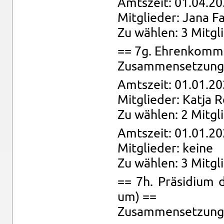
Amts­zeit: 01.04.20
Mit­glie­der: Jana F
Zu wäh­len: 3 Mit­gl
== 7g. Eh­ren­kom­mi
Zu­sam­men­set­zung:
Amts­zeit: 01.01.20
Mit­glie­der: Katja R
Zu wäh­len: 2 Mit­gl
Amts­zeit: 01.01.20
Mit­glie­der: keine
Zu wäh­len: 3 Mit­gl
== 7h. Prä­si­di­um d
um) ==
Zu­sam­men­set­zung: