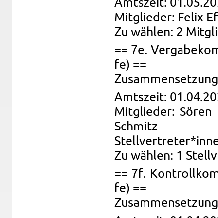
Amts­zeit: 01.05.20
Mit­glie­der: Felix Ef
Zu wäh­len: 2 Mit­gl
== 7e. Ver­ga­be­kom­
fe) ==
Zu­sam­men­set­zung: 
Amts­zeit: 01.04.20
Mit­glie­der: Sören
Schmitz
Stell­ver­tre­ter*inn
Zu wäh­len: 1 Stell­v
== 7f. Kon­troll­kom­
fe) ==
Zu­sam­men­set­zung: