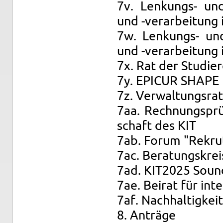
7v. Len­kungs- und A
und -ver­ar­bei­tung
7w. Len­kungs- und A
und -ver­ar­bei­tung 
7x. Rat der Stu­die
7y. EPI­CUR SHAPE 
7z. Ver­wal­tungs­rat
7aa. Rech­nungs­prü
schaft des KIT
7ab. Forum "Re­kru­t
7ac. Be­ra­tungs­kre
7ad. KIT2025 Soun
7ae. Bei­rat für in­ter
7af. Nach­hal­tig­keit
8. An­trä­ge