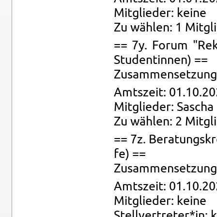
Mit­glie­der: keine
Zu wäh­len: 1 Mit­gl
== 7y. Forum "Re­kr
Stu­den­tin­nen) ==
Zu­sam­men­set­zung:
Amts­zeit: 01.10.20
Mit­glie­der: Sa­scha
Zu wäh­len: 2 Mit­gl
== 7z. Be­ra­tungs­k
fe) ==
Zu­sam­men­set­zung: 
Amts­zeit: 01.10.20
Mit­glie­der: keine
Stell­ver­tre­ter*in: 