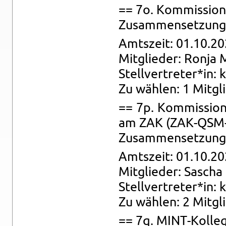
== 7o. Kom­mis­si­on
Zu­sam­men­set­zung: 
Amts­zeit: 01.10.20
Mit­glie­der: Ronja 
Stell­ver­tre­ter*in: 
Zu wäh­len: 1 Mit­gli
== 7p. Kom­mis­si­on 
am ZAK (ZAK-QSM-K
Zu­sam­men­set­zung: 
Amts­zeit: 01.10.20
Mit­glie­der: Sa­scha
Stell­ver­tre­ter*in: 
Zu wäh­len: 2 Mit­glie
== 7q. MINT-Kol­leg