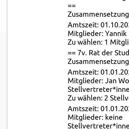
==
Zu­sam­men­set­zung:
Amts­zeit: 01.10.20
Mit­glie­der: Yan­nik
Zu wäh­len: 1 Mit­gl
== 7v. Rat der Stu­
Zu­sam­men­set­zung: 
Amts­zeit: 01.01.20
Mit­glie­der: Jan Wo
Stell­ver­tre­ter*inn
Zu wäh­len: 2 Stell­
Amts­zeit: 01.01.20
Mit­glie­der: keine
Stell­ver­tre­ter*inn