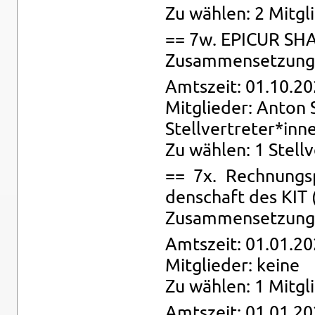
Zu wäh­len: 2 Mit­gli
== 7w. EPI­CUR SHA
Zu­sam­men­set­zung: 
Amts­zeit: 01.10.20
Mit­glie­der: Anton 
Stell­ver­tre­ter*inn
Zu wäh­len: 1 Stell­v
== 7x. Rech­nungs­p
den­schaft des KIT
Zu­sam­men­set­zung:
Amts­zeit: 01.01.20
Mit­glie­der: keine
Zu wäh­len: 1 Mit­gl
Amts­zeit: 01.01.20