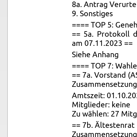
8a. An­trag Ver­ur­t
9. Sons­ti­ges
==== TOP 5: Ge­neh­
== 5a. Pro­to­koll d
am 07.11.2023 ==
Siehe An­hang
==== TOP 7: Wah­l
== 7a. Vor­stand (A
Zu­sam­men­set­zung:
Amts­zeit: 01.10.20
Mit­glie­der: keine
Zu wäh­len: 27 Mit­g
== 7b. Äl­tes­ten­ra
Zu­sam­men­set­zung: