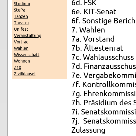
6d. FSK
Stu­di­um
StuPa
6e. KIT-Se­nat
Tan­zen
6f. Sons­ti­ge Be­rich
Thea­ter
7. Wah­len
Uni­fest
Ver­an­stal­tung
7a. Vor­stand
Vor­trag
7b. Äl­tes­ten­rat
Wah­len
Wis­sen­schaft
7c. Wahl­aus­schuss
Woh­nen
7d. Fi­nanz­aus­schu
Z10
Zi­vil­klau­sel
7e. Ver­ga­be­kom­mis
7f. Kon­troll­kom­mis­
7g. Eh­ren­kom­mis­si
7h. Prä­si­di­um des 
7i. Se­nats­kom­mis­
7j. Se­nats­kom­mis
Zu­las­sung