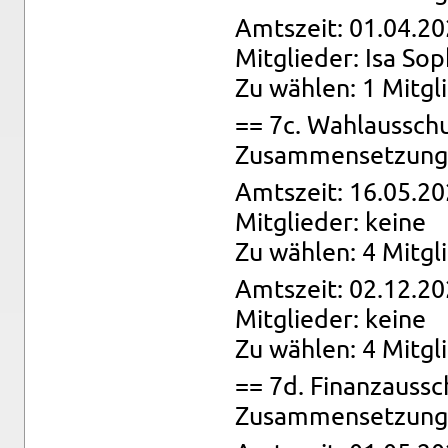
Amts­zeit: 01.04.20
Mit­glie­der: Isa So
Zu wäh­len: 1 Mit­gl
== 7c. Wahl­aus­sch
Zu­sam­men­set­zung:
Amts­zeit: 16.05.20
Mit­glie­der: keine
Zu wäh­len: 4 Mit­gl
Amts­zeit: 02.12.20
Mit­glie­der: keine
Zu wäh­len: 4 Mit­gl
== 7d. Fi­nanz­aus­s
Zu­sam­men­set­zung: