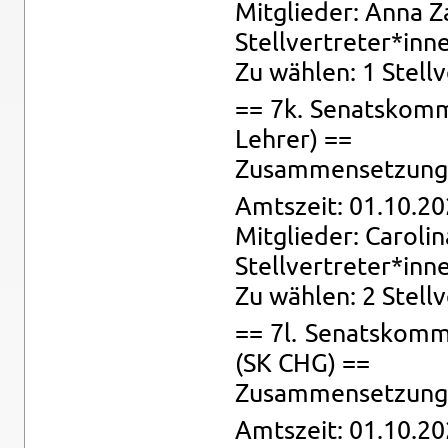
Mit­glie­der: Anna Z
Stell­ver­tre­ter*in
Zu wäh­len: 1 Stell­v
== 7k. Se­nats­kom­m
Leh­rer) ==
Zu­sam­men­set­zung: 
Amts­zeit: 01.10.20
Mit­glie­der: Ca­ro­l
Stell­ver­tre­ter*inn
Zu wäh­len: 2 Stell­
== 7l. Se­nats­kom­mi
(SK CHG) ==
Zu­sam­men­set­zung: 
Amts­zeit: 01.10.20