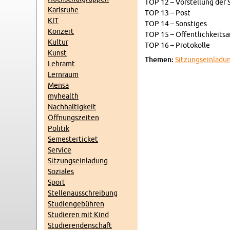
TOP 12 – Vor­stel­lung der Sp
Karls­ru­he
TOP 13 – Post
KIT
TOP 14 – Sons­ti­ges
Kon­zert
TOP 15 – Öf­fent­lich­keits­a
Kul­tur
TOP 16 – Pro­to­kol­le
Kunst
The­men:
Sit­zungs­ein­la­du
Lehr­amt
Lern­raum
Mensa
myhe­alth
Nach­hal­tig­keit
Öff­nungs­zei­ten
Po­li­tik
Se­mes­ter­ti­cket
Ser­vice
Sit­zungs­ein­la­dung
So­zia­les
Sport
Stel­len­aus­schrei­bung
Stu­di­en­ge­büh­ren
Stu­die­ren mit Kind
Stu­die­ren­den­schaft