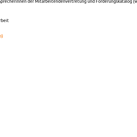
re­che­rin­nen der Mit­ar­bei­ten­den­ver­tre­tung und For­de­rungs­ka­ta­log (
r­beit
ng