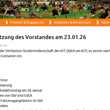
Direkt zum Inhalt
t
Frei­zeit & En­ga­gie­ren
An­ge­bo­te & Be­ra­tun­gen
AStA-
it­zung des Vor­stan­des am 23.01.26
 22:53
der Ver­fass­ten Stu­die­ren­den­schaft des KIT (AStA am KIT) zu sei­ner näc
on­tai­ner ein.
li­nie
pla­nung
ul­ak­ti­ons­tag am 28.​Januar
n­gen von SSV und UStA
Fahr­zeug­an­ge­bo­ten im SSV
­date