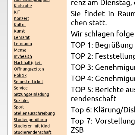
renz am Diens­tag,
Karls­ru­he
KIT
Sie fin­det in Rau
Kon­zert
chen statt.
Kul­tur
Kunst
Wir schla­gen fol­ge
Lehr­amt
TOP 1: Be­grü­ßung
Lern­raum
Mensa
TOP 2: Fest­stel­lun
myhe­alth
Nach­hal­tig­keit
TOP 3: Ge­neh­mi­gu
Öff­nungs­zei­ten
Po­li­tik
TOP 4: Ge­neh­mi­gun
Se­mes­ter­ti­cket
Ser­vice
TOP 5: Be­rich­te au
Sit­zungs­ein­la­dung
ren­den­schaft
So­zia­les
Sport
Top 6: Klä­rung/Dis­k
Stel­len­aus­schrei­bung
Top 7: Vor­stel­lun
Stu­di­en­ge­büh­ren
Stu­die­ren mit Kind
ZSB
Stu­die­ren­den­schaft