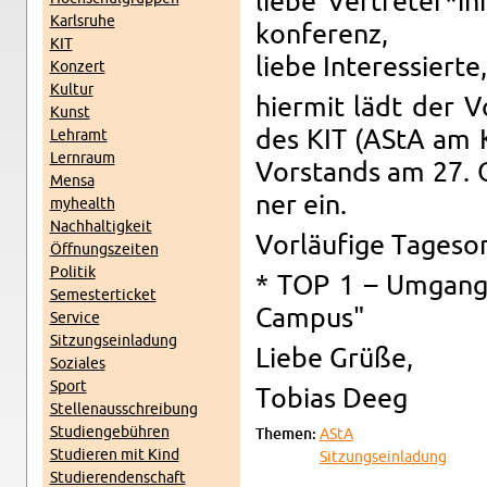
liebe Ver­tre­ter*i
Karls­ru­he
kon­fe­renz,
KIT
liebe In­ter­es­sier­te,
Kon­zert
Kul­tur
hier­mit lädt der Vo
Kunst
des KIT (AStA am KI
Lehr­amt
Lern­raum
Vor­stands am 27. 
Mensa
ner ein.
myhe­alth
Nach­hal­tig­keit
Vor­läu­fi­ge Ta­ges­
Öff­nungs­zei­ten
Po­li­tik
* TOP 1 – Um­gang 
Se­mes­ter­ti­cket
Cam­pus"
Ser­vice
Sit­zungs­ein­la­dung
Liebe Grüße,
So­zia­les
Sport
To­bi­as Deeg
Stel­len­aus­schrei­bung
Stu­di­en­ge­büh­ren
The­men:
AStA
Stu­die­ren mit Kind
Sit­zungs­ein­la­dung
Stu­die­ren­den­schaft