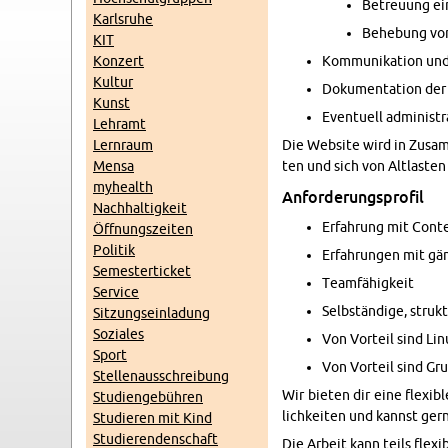
Be­treu­ung eine
Karls­ru­he
Be­he­bung von
KIT
Kon­zert
Kom­mu­ni­ka­ti­on und
Kul­tur
Do­ku­men­ta­ti­on der
Kunst
Even­tu­ell ad­mi­nis­tr
Lehr­amt
Lern­raum
Die Web­site wird in Zu­sam­m
Mensa
ten und sich von Alt­las­ten
myhe­alth
An­for­de­rungs­pro­fil
Nach­hal­tig­keit
Er­fah­rung mit Con­t
Öff­nungs­zei­ten
Po­li­tik
Er­fah­run­gen mit gä
Se­mes­ter­ti­cket
Team­fä­hig­keit
Ser­vice
Selb­stän­di­ge, struk­t
Sit­zungs­ein­la­dung
So­zia­les
Von Vor­teil sind Li­
Sport
Von Vor­teil sind Grun
Stel­len­aus­schrei­bung
Wir bie­ten dir eine fle­xi­
Stu­di­en­ge­büh­ren
lich­kei­ten und kannst ger
Stu­die­ren mit Kind
Stu­die­ren­den­schaft
Die Ar­beit kann teils fle­xi