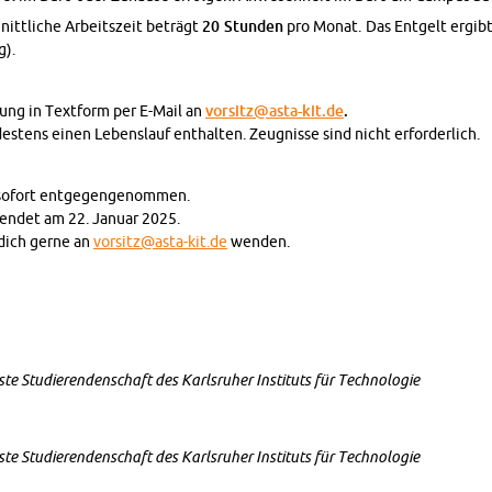
nitt­li­che Ar­beits­zeit be­trägt
20 Stun­den
pro Monat. Das Ent­gelt er­gibt
g).
ung in Text­form per E-Mail an
vorsitz@​asta-​kit.​de
.
­tens einen Le­bens­lauf ent­hal­ten. Zeug­nis­se sind nicht er­for­der­lich.
o­fort ent­ge­gen­ge­nom­men.
endet am 22. Ja­nu­ar 2025.
 dich gerne an
vorsitz@​asta-​kit.​de
wen­den.
e Stu­die­ren­den­schaft des Karls­ru­her In­sti­tuts für Tech­no­lo­gie
e Stu­die­ren­den­schaft des Karls­ru­her In­sti­tuts für Tech­no­lo­gie