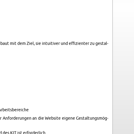
 mit dem Ziel, sie in­tui­ti­ver und ef­fi­zi­en­ter zu ge­stal­
­beits­be­rei­che
 An­for­de­run­gen an die Web­site ei­ge­ne Ge­stal­tungs­mög­
des KIT ist er­for­der­lich.