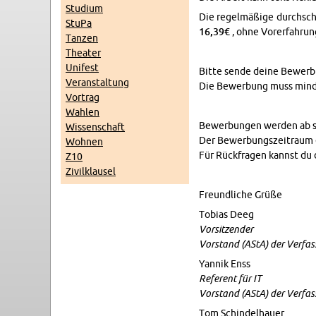
Stu­di­um
Die re­gel­mä­ßi­ge durch­sch
StuPa
16,39€
, ohne Vor­er­fah­run
Tan­zen
Thea­ter
Uni­fest
Bitte sende deine Be­wer­b
Ver­an­stal­tung
Die Be­wer­bung muss min­des
Vor­trag
Wah­len
Be­wer­bun­gen wer­den ab s
Wis­sen­schaft
Der Be­wer­bungs­zeit­raum 
Woh­nen
Für Rück­fra­gen kannst du
Z10
Zi­vil­klau­sel
Freund­li­che Grüße
To­bi­as Deeg
Vor­sit­zen­der
Vor­stand (AStA) der Ver­fass­t
Yan­nik Enss
Re­fe­rent für IT
Vor­stand (AStA) der Ver­fass­t
Tom Schin­del­hau­er