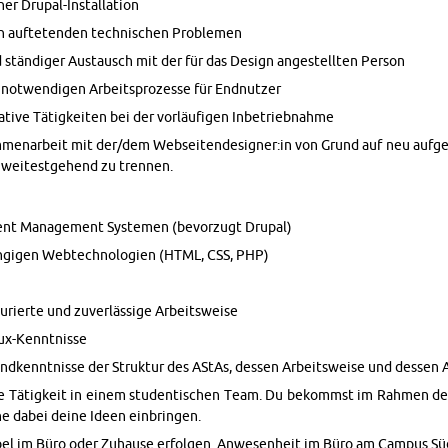
r Dru­pal-In­stal­la­ti­on
 auf­te­ten­den tech­ni­schen Pro­ble­men
 stän­di­ger Aus­tausch mit der für das De­sign an­ge­stell­ten Per­son
 not­wen­di­gen Ar­beits­pro­zes­se für End­nut­zer
a­ti­ve Tä­tig­kei­ten bei der vor­läu­fi­gen In­be­trieb­nah­me
en­ar­beit mit der/dem Web­sei­ten­de­si­gner:in von Grund auf neu auf­ge­baut
 wei­test­ge­hend zu tren­nen.
ent Ma­nage­ment Sys­te­men (be­vor­zugt Dru­pal)
n­gi­gen Web­tech­no­lo­gi­en (HTML, CSS, PHP)
u­rier­te und zu­ver­läs­si­ge Ar­beits­wei­se
nux-Kennt­nis­se
d­kennt­nis­se der Struk­tur des AStAs, des­sen Ar­beits­wei­se und des­sen Ar
ble Tä­tig­keit in einem stu­den­ti­schen Team. Du be­kommst im Rah­men der
ne dabei deine Ideen ein­brin­gen.
­bel im Büro oder Zu­hau­se er­fol­gen. An­we­sen­heit im Büro am Cam­pus Süd 