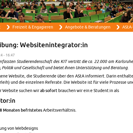
Direkt zum Inhalt
t
Frei­zeit & En­ga­gie­ren
An­ge­bo­te & Be­ra­tun­gen
AStA-
i­bung: Web­siten­in­te­gra­tor:in
24 - 16:47
ass­ten Stu­die­ren­den­schaft des KIT ver­tritt die ca. 22.000 am Karls­ru­her In
Po­li­tik und Ge­sell­schaft und bie­tet ihnen Un­ter­stüt­zung und Be­ra­tung.
e­ne Web­site, die Stu­die­ren­de über den AStA in­for­miert. Darin ent­hal­t
r­leih) und die ein­zel­nen Re­fe­ra­te. Die Web­site ist für viele Pro­zes­se u
er Web­site su­chen wir
ab so­fort
brau­chen wir ein:e Stu­dent:in als
­tor:in
8 Mo­na­ten be­fris­te­tes
Ar­beits­ver­hält­nis.
zung von Web­de­signs