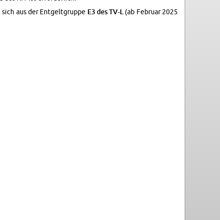
 sich aus der Ent­gelt­grup­pe
E3 des TV-L
(ab Fe­bru­ar 2025