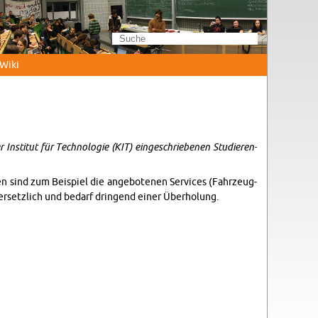
Wi­ki
­sti­tut für Tech­no­lo­gie (KIT) ein­ge­schrie­be­nen Stu­die­ren­
en sind zum Bei­spiel die an­ge­bo­te­nen Ser­vices (Fahr­zeug­
n­er­setz­lich und be­darf drin­gend einer Über­ho­lung.