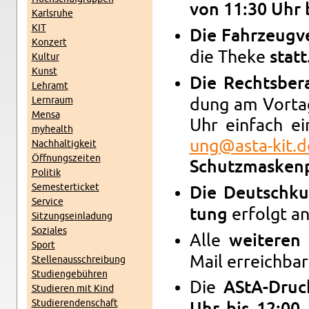
von 11:30 Uhr 
Karls­ru­he
KIT
Die
Fahr­zeug­v
Kon­zert
die Theke
statt
Kul­tur
Kunst
Die
Rechts­be­r
Lehr­amt
Lern­raum
dung am Vor­ta
Mensa
Uhr ein­fach 
myhe­alth
ung@​asta-​kit.​
Nach­hal­tig­keit
Öff­nungs­zei­ten
Schutz­mas­ken­
Po­li­tik
Se­mes­ter­ti­cket
Die
Deutsch­ku
Ser­vice
er­folgt a
tung
Sit­zungs­ein­la­dung
So­zia­les
Alle
wei­te­ren 
Sport
Mail er­reich­bar
Stel­len­aus­schrei­bung
Stu­di­en­ge­büh­ren
Die
AStA-Dru­ck
Stu­die­ren mit Kind
Stu­die­ren­den­schaft