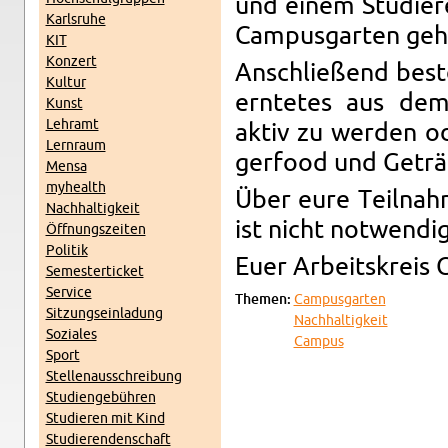
und einem Stu­die­r
Karls­ru­he
Cam­pus­gar­ten ge­h
KIT
Kon­zert
An­schlie­ßend be­st
Kul­tur
ern­te­tes aus dem 
Kunst
Lehr­amt
aktiv zu wer­den od
Lern­raum
ger­food und Ge­trän
Mensa
myhe­alth
Über eure Teil­nah­
Nach­hal­tig­keit
ist nicht not­wen­dig
Öff­nungs­zei­ten
Po­li­tik
Euer Ar­beits­kreis 
Se­mes­ter­ti­cket
Ser­vice
The­men:
Cam­pus­gar­ten
Sit­zungs­ein­la­dung
Nach­hal­tig­keit
So­zia­les
Cam­pus
Sport
Stel­len­aus­schrei­bung
Stu­di­en­ge­büh­ren
Stu­die­ren mit Kind
Stu­die­ren­den­schaft