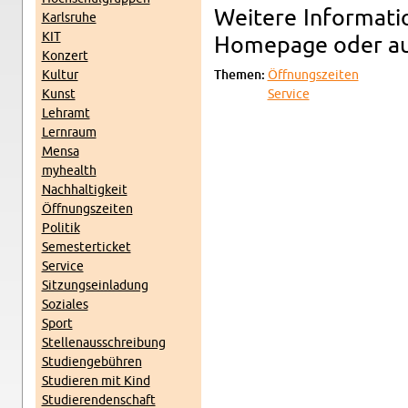
Wei­te­re In­for­ma­
Karls­ru­he
KIT
Home­page oder auf
Kon­zert
Kul­tur
The­men:
Öff­nungs­zei­ten
Kunst
Ser­vice
Lehr­amt
Lern­raum
Mensa
myhe­alth
Nach­hal­tig­keit
Öff­nungs­zei­ten
Po­li­tik
Se­mes­ter­ti­cket
Ser­vice
Sit­zungs­ein­la­dung
So­zia­les
Sport
Stel­len­aus­schrei­bung
Stu­di­en­ge­büh­ren
Stu­die­ren mit Kind
Stu­die­ren­den­schaft