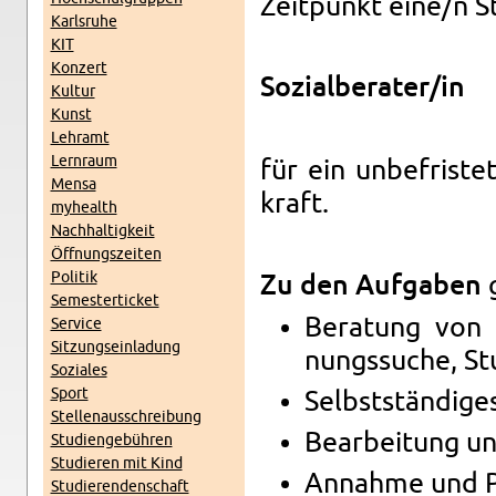
Zeit­punkt eine/n St
Karls­ru­he
KIT
Kon­zert
So­zi­al­be­ra­ter/in
Kul­tur
Kunst
Lehr­amt
Lern­raum
für ein un­be­fris­te­
Mensa
kraft.
myhe­alth
Nach­hal­tig­keit
Öff­nungs­zei­ten
Po­li­tik
g
Zu den Auf­ga­ben
Se­mes­ter­ti­cket
Be­ra­tung von
Ser­vice
Sit­zungs­ein­la­dung
nungs­su­che, Stu­
So­zia­les
Sport
Selbst­stän­di­g
Stel­len­aus­schrei­bung
Be­ar­bei­tung un
Stu­di­en­ge­büh­ren
Stu­die­ren mit Kind
An­nah­me und Pr
Stu­die­ren­den­schaft