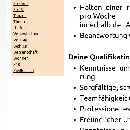
Stu­di­um
Hal­ten einer r
StuPa
pro Woche
Tan­zen
Thea­ter
in­ner­halb der 
Uni­fest
Ver­an­stal­tung
Be­ant­wor­tung
Vor­trag
Wah­len
Wis­sen­schaft
Deine
Qua­li­fi­ka­ti
Woh­nen
Z10
Kennt­nis­se um 
Zi­vil­klau­sel
rung
Sorg­fäl­ti­ge, st
Team­fä­hig­keit 
Pro­fes­sio­nel­le
Freund­li­cher 