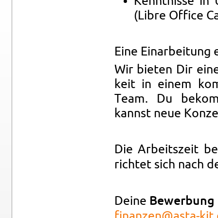
Kennt­nis­se in
(Libre Of­fice Ca
Eine Ein­ar­bei­tung e
Wir bie­ten Dir eine 
keit in einem kom­p
Team. Du be­komms
kannst neue Kon­zep
Die Ar­beits­zeit b
rich­tet sich nach 
Deine
Be­wer­bung
finanzen@​asta-​kit.