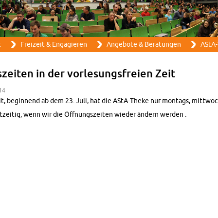
Direkt zum Inhalt
t
Frei­zeit & En­ga­gie­ren
An­ge­bo­te & Be­ra­tun­gen
AStA-
zei­ten in der vor­le­sungs­frei­en Zeit
:14
Zeit, be­gin­nend ab dem 23. Juli, hat die AStA-The­ke nur mon­tags, mitt­wo
t­zei­tig, wenn wir die Öff­nungs­zei­ten wie­der än­dern wer­den
.