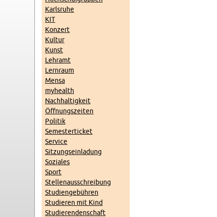
Karls­ru­he
KIT
Kon­zert
Kul­tur
Kunst
Lehr­amt
Lern­raum
Mensa
myhe­alth
Nach­hal­tig­keit
Öff­nungs­zei­ten
Po­li­tik
Se­mes­ter­ti­cket
Ser­vice
Sit­zungs­ein­la­dung
So­zia­les
Sport
Stel­len­aus­schrei­bung
Stu­di­en­ge­büh­ren
Stu­die­ren mit Kind
Stu­die­ren­den­schaft