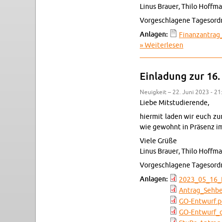
Linus Brau­er, Thilo Hoff­m
Vor­ge­schla­ge­ne Ta­ges­ord
An­la­gen:
Fi­nanz­an­tra­
Wei­ter­le­sen
über Ein­la­d
Ein­la­dung zur 16.
Neu­ig­keit – 22. Juni 2023 - 21
Liebe Mit­stu­die­ren­de,
hier­mit laden wir euch zur
wie ge­wohnt in Prä­senz i
Viele Grüße
Linus Brau­er, Thilo Hoff­m
Vor­ge­schla­ge­ne Ta­ges­ord
An­la­gen:
2023_05_16_­Pr
An­tra­g_­Seh­b
GO-​Entwurf.​p
GO-Ent­wur­f_­