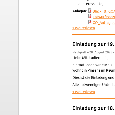
liebe In­ter­es­sier­te,
An­la­gen:
Black­lis­t_GO
Ent­wurfs­sat­
GO_­An­trag.p
Wei­ter­le­sen
über Ein­la­d
Ein­la­dung zur 19.
Neu­ig­keit – 28. Au­gust 2023 -
Liebe Mit­stu­die­ren­de,
hier­mit laden wir euch zur
wohnt in Prä­senz im Raum 
Dies ist die Ein­la­dung und
Alle not­wen­di­gen Un­ter­l
Wei­ter­le­sen
über Ein­la­d
Ein­la­dung zur 18.