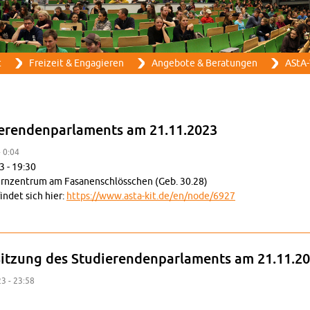
Direkt zum Inhalt
t
Frei­zeit & En­ga­gie­ren
An­ge­bo­te & Be­ra­tun­gen
AStA-
e­ren­den­par­la­ments am 21.11.2023
- 0:04
3 - 19:30
n­zen­trum am Fa­sa­nen­schlöss­chen (Geb. 30.28)
fin­det sich hier:
https://​www.​asta-​kit.​de/​en/​node/​6927
 des Stu­die­ren­den­par­la­ments am 21.11.2023
Sit­zung des Stu­die­ren­den­par­la­ments am 21.11.2
23 - 23:58