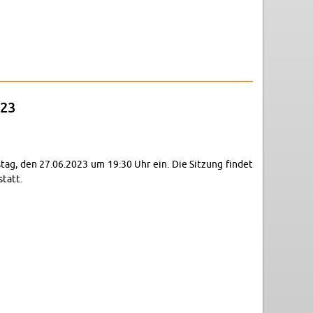
3 um 19.30h
.23
ns­tag, den 27.06.2023 um 19:30 Uhr ein. Die Sit­zung fin­det
statt.