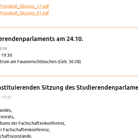
o­to­kol­l_­Sit­zun­g_17.pdf
o­to­kol­l_­Sit­zun­g_01.pdf
ung zur 2. Sit­zung des Stu­die­ren­den­par­la­ments am 07.11.2023
e­ren­den­par­la­ments am 24.10.
18:00
- 19:30
trum am Fa­sa­nen­schlöss­chen (Geb. 30.28)
 des Stu­die­ren­den­par­la­ments am 24.10.
­sti­tu­ie­ren­den Sit­zung des Stu­die­ren­den­par­la
 - 17:57
an­des,
ten­rats,
­di­ums der Fach­schaf­ten­kon­fe­renz,
r Fach­schaf­ten­kon­fe­renz,
chafts­vor­stän­de,