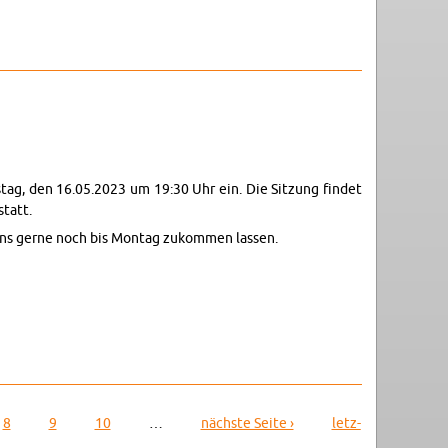
ns­tag, den 16.05.2023 um 19:30 Uhr ein. Die Sit­zung fin­det
statt.
 uns gerne noch bis Mon­tag zu­kom­men las­sen.
8
9
10
…
nächs­te Seite ›
letz­