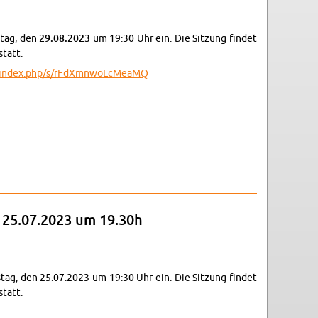
s­tag, den
29.08.2023
um 19:30 Uhr ein. Die Sit­zung fin­det
statt.
de/​index.​php/​s/​rFd​Xmnw​oLcM​eaMQ
am 25.07.2023 um 19.30h
ns­tag, den 25.07.2023 um 19:30 Uhr ein. Die Sit­zung fin­det
statt.