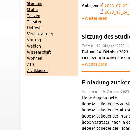
Stu­di­um
An­la­gen:
2023_07_25_­Pr
StuPa
2023_10_24_­Pr
Tan­zen
Wei­ter­le­sen
über Ein­la­d
Thea­ter
Uni­fest
Ver­an­stal­tung
Sit­zung des Stu­di
Vor­trag
Wah­len
Ter­min – 19. Ok­to­ber 2023 - 
Datum:
24. Ok­to­ber 2023 
Wis­sen­schaft
Ort:
Raum 004 im Lern­zen­
Woh­nen
Wei­ter­le­sen
über Sit­zung
Z10
Zi­vil­klau­sel
Ein­la­dung zur kon
Neu­ig­keit – 19. Ok­to­ber 2023
Liebe Ab­ge­ord­ne­te,
liebe Mit­glie­der des Vor­st
liebe Mit­glie­der des Äl­tes­
liebe Mit­glie­der des Prä­si
liebe Ver­tre­ter:innen in de
liebe Mit­glie­der der Fach­s