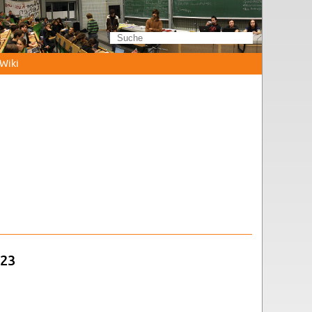
Wi­ki
023