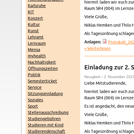
hier­mit laden wir euch zur
Karls­ru­he
Raum SR4 (004) im Lern­zen­
KIT
Viele Grüße,
Kon­zert
Kul­tur
Ni­k­las Hem­ken und Thilo
Kunst
Als Ta­ges­ord­nung schla­ge
Lehr­amt
An­la­gen:
Pro­to­kol­l_
Lern­raum
Wei­ter­le­sen
über Ein­la­d
Mensa
myhe­alth
Nach­hal­tig­keit
Ein­la­dung zur 2. 
Öff­nungs­zei­ten
Po­li­tik
Neu­ig­keit – 2. No­vem­ber 202
Se­mes­ter­ti­cket
Liebe Mit­stu­die­ren­de,
Ser­vice
hier­mit laden wir euch zur
Sit­zungs­ein­la­dung
Raum SR4 (004) im Lern­zen­
So­zia­les
Sport
Es ist an­ge­dacht, den neue
Stel­len­aus­schrei­bung
Viele Grüße,
Stu­di­en­ge­büh­ren
Ni­k­las Hem­ken und Thilo
Stu­die­ren mit Kind
Stu­die­ren­den­schaft
Als Ta­ges­ord­nung schla­ge