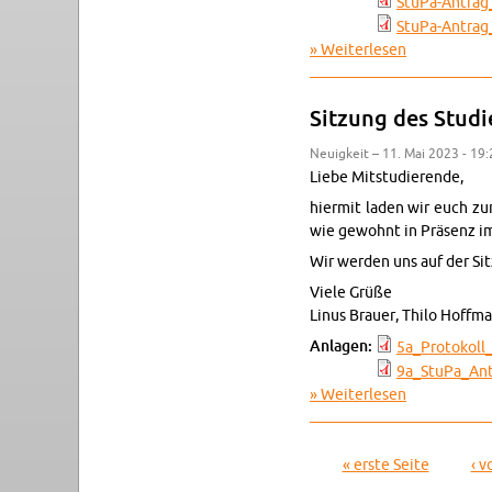
Stu­Pa-An­tra­
Stu­Pa-An­tra­g
Wei­ter­le­sen
über Ein­la­d
Sit­zung des Stu­di
Neu­ig­keit – 11. Mai 2023 - 19
Liebe Mit­stu­die­ren­de,
hier­mit laden wir euch zur
wie ge­wohnt in Prä­senz i
Wir wer­den uns auf der Sit
Viele Grüße
Linus Brau­er, Thilo Hoff­m
An­la­gen:
5a_­Pro­to­kol­l
9a_S­tu­Pa_­An
Wei­ter­le­sen
über Sit­zung
« erste Seite
‹ v
Sei­ten