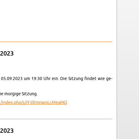
10.2023
9.2023
en 05.09.2023 um 19:30 Uhr ein. Die Sit­zung fin­det wie ge­
e mor­gi­ge Sit­zung.
​de/​index.​php/​s/​rFd​Xmnw​oLcM​eaMQ
8.2023