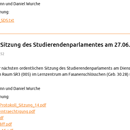
ann und Da­ni­el Wur­che
­nung:
g_S­DS.txt
ung zur nächs­ten Sit­zung des Stu­die­ren­den­par­la­men­tes am 25.07.202
 Sit­zung des Stu­die­ren­den­par­la­men­tes am 27.06
:52
 nächs­ten or­dent­li­chen Sit­zung des Stu­die­ren­den­par­la­ments am Die
m Raum SR3 (005) im Lern­zen­trum am Fa­sa­nen­schlöss­chen (Geb. 30.28) 
ann und Da­ni­el Wur­che
­nung:
o­to­kol­l_­Sit­zun­g_14.pdf
ein­tra­ech­ti­gung.pdf
df
diff.pdf