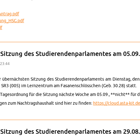
An­trag.pdf
zun­g_HSG.pdf
df
ung zur kon­sti­tu­ie­ren­den Sit­zung des Stu­die­ren­den­par­la­ments am 24.
 Sit­zung des Stu­die­ren­den­par­la­men­tes am 05.0
 23:44
 über­nächs­ten Sit­zung des Stu­die­ren­den­par­la­ments am Diens­tag, d
SR3 (005) im Lern­zen­trum am Fa­sa­nen­schlöss­chen (Geb. 30.28) statt.
 Ta­ges­ord­nung für die Sit­zung nächs­te Woche am 05.09., **nicht** für di
a­gen zum Nach­trags­haus­halt sind hier zu fin­den:
https://​cloud.​asta-​kit.
ung zur 19. Sit­zung des Stu­die­ren­den­par­la­men­tes am 05.09.2023
 Sit­zung des Stu­die­ren­den­par­la­men­tes am 29.0