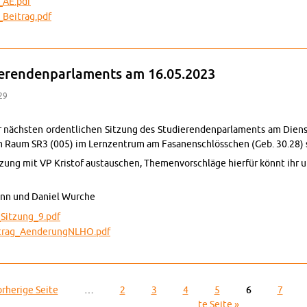
g_AE.pdf
_Bei­trag.pdf
ung zur 16. Sit­zung des Stu­die­ren­den­par­la­men­tes am 27.06.23
e­ren­den­par­la­ments am 16.05.2023
:29
 nächs­ten or­dent­li­chen Sit­zung des Stu­die­ren­den­par­la­ments am Die
m Raum SR3 (005) im Lern­zen­trum am Fa­sa­nen­schlöss­chen (Geb. 30.28) 
­zung mit VP Kris­tof aus­tau­schen, The­men­vor­schlä­ge hier­für könnt ihr
ann und Da­ni­el Wur­che
_­Sit­zun­g_9.pdf
­tra­g_A­en­de­rungN­LHO.pdf
 des Stu­die­ren­den­par­la­ments am 16.05.2023
or­he­ri­ge Seite
…
2
3
4
5
6
7
te Seite »