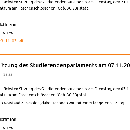
 nächs­ten Sit­zung des Stu­die­ren­den­par­la­ments am Diens­tag, den 21.
trum am Fa­sa­nen­schlöss­chen (Geb. 30.28) statt.
 Hoff­mann
n wir vor:
2023_11_07.pdf
ung zur 3. Sit­zung des Stu­die­ren­den­par­la­ments am 21.11.2023
Sit­zung des Stu­die­ren­den­par­la­ments am 07.11.2
3 - 23:33
 nächs­ten Sit­zung des Stu­die­ren­den­par­la­ments am Diens­tag, den 07.
trum am Fa­sa­nen­schlöss­chen (Geb. 30.28) statt.
n Vor­stand zu wäh­len, daher rech­nen wir mit einer län­ge­ren Sit­zung.
 Hoff­mann
n wir vor: